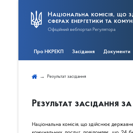
Національна комісія, що з
сферах енергетики та кому
Офіційний вебпортал Регулятора
Про НКРЕКП
Засідання
Документи
Результат засідання
Результат засідання за 
Національна комісія, що здійснює державн
комунальних послуг, повідомляє, що 24 б