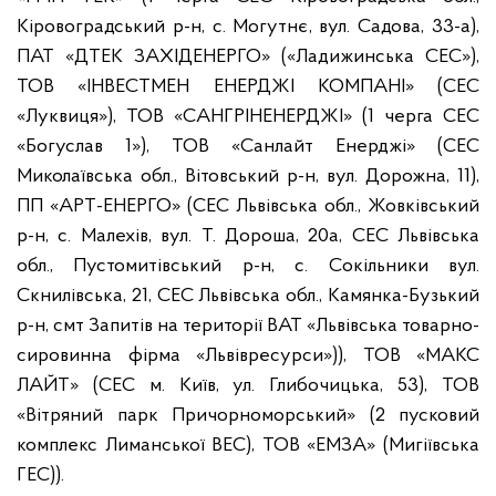
Кіровоградський р-н, с. Могутнє, вул. Садова, 33-а),
ПАТ «ДТЕК ЗАХІДЕНЕРГО» («Ладижинська СЕС»),
ТОВ «ІНВЕСТМЕН ЕНЕРДЖІ КОМПАНІ» (СЕС
«Луквиця»), ТОВ «САНГРІНЕНЕРДЖІ» (1 черга СЕС
«Богуслав 1»), ТОВ «Санлайт Енерджі» (СЕС
Миколаївська обл., Вітовський р-н, вул. Дорожна, 11),
ПП «АРТ-ЕНЕРГО» (СЕС Львівська обл., Жовківський
р-н, с. Малехів, вул. Т. Дороша, 20а, СЕС Львівська
обл., Пустомитівський р-н, с. Сокільники вул.
Скнилівська, 21, СЕС Львівська обл., Камянка-Бузький
р-н, смт Запитів на території ВАТ «Львівська товарно-
сировинна фірма «Львівресурси»)), ТОВ «МАКС
ЛАЙТ» (СЕС м. Київ, ул. Глибочицька, 53), ТОВ
«Вітряний парк Причорноморський» (2 пусковий
комплекс Лиманської ВЕС), ТОВ «ЕМЗА» (Мигіївська
ГЕС)).