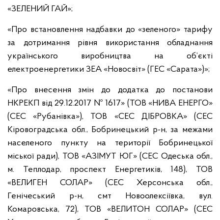
«ЗЕЛЕНИЙ ГАЙ»;
«Про встановлення надбавки до «зеленого» тарифу
за дотримання рівня використання обладнання
українського виробництва на об’єкті
електроенергетики ЗЕА «Новосвіт» (ГЕС «Сарата»)»;
«Про внесення змін до додатка до постанови
НКРЕКП від 29.12.2017 № 1617» (ТОВ «НИВА ЕНЕРГО»
(СЕС «Рубанівка»), ТОВ «СЕС ДІБРОВКА» (СЕС
Кіровоградська обл., Бобринецький р-н, за межами
населеного пункту на території Бобринецької
міської ради), ТОВ «АЗІМУТ ЮГ» (СЕС Одеська обл.,
м. Теплодар, проспект Енергетиків, 148), ТОВ
«ВЕЛИГЕН СОЛАР» (СЕС Херсонська обл.,
Генічеський р-н, смт Новоолексіївка, вул.
Комаровська, 72), ТОВ «ВЕЛИТОН СОЛАР» (СЕС