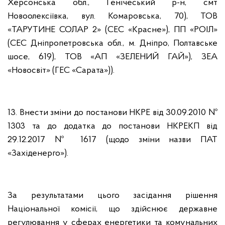
Херсонська обл., Генічеський р-н, смт
Новоолексіївка, вул. Комаровська, 70), ТОВ
«ТАРУТИНЕ СОЛАР 2» (СЕС «Красне»), ПП «РОІЛ»
(СЕС Дніпропетровська обл., м. Дніпро, Полтавське
шосе, 619), ТОВ «АП «ЗЕЛЕНИЙ ГАЙ»), ЗЕА
«Новосвіт» (ГЕС «Сарата»)).
13. Внести зміни до постанови НКРЕ від 30.09.2010 №
1303 та до додатка до постанови НКРЕКП від
29.12.2017 № 1617 (щодо зміни назви ПАТ
«Західенерго»).
За результатами цього засідання рішення
Національної комісії, що здійснює державне
регулювання у сферах енергетики та комунальних