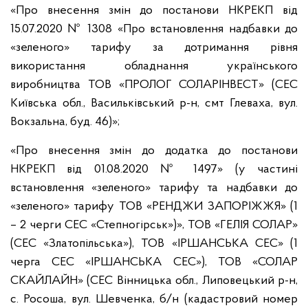
«Про внесення змін до постанови НКРЕКП від
15.07.2020 № 1308 «Про встановлення надбавки до
«зеленого» тарифу за дотримання рівня
використання обладнання українського
виробництва ТОВ «ПРОЛОГ СОЛАРІНВЕСТ» (СЕС
Київська обл., Васильківський р-н, смт Глеваха, вул.
Вокзальна, буд. 46)»;
«Про внесення змін до додатка до постанови
НКРЕКП від 01.08.2020 № 1497» (у частині
встановлення «зеленого» тарифу та надбавки до
«зеленого» тарифу ТОВ «РЕНДЖИ ЗАПОРІЖЖЯ» (1
– 2 черги СЕС «Степногірськ»)», ТОВ «ГЕЛІЯ СОЛАР»
(СЕС «Златопільська»), ТОВ «ІРШАНСЬКА СЕС» (1
черга СЕС «ІРШАНСЬКА СЕС»), ТОВ «СОЛАР
СКАЙЛАЙН» (СЕС Вінницька обл., Липовецький р-н,
с. Росоша, вул. Шевченка, б/н (кадастровий номер