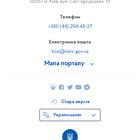
03057 м. Київ, вул. Сімʼї Бродських, 19
Телефон
+380 (44) 204-48-27
Електронна пошта
box@nerc.gov.ua
Мапа порталу
Стара версія
Українською