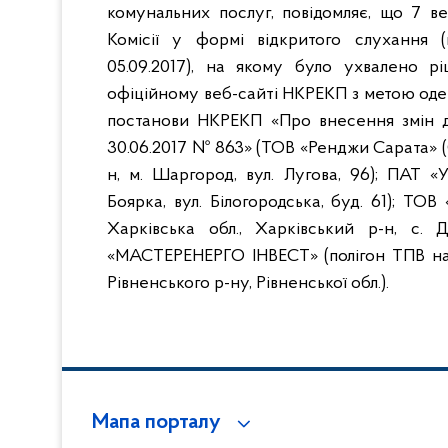
комунальних послуг, повідомляє, що 7 ве
Комісії у формі відкритого слухання 
05.09.2017), на якому було ухвалено 
офіційному веб-сайті НКРЕКП з метою оде
постанови НКРЕКП
«Про внесення змін д
30.06.2017 № 863» (ТОВ «Ренджи Сарата» (
н, м. Шаргород, вул. Лугова,
96); ПАТ «
Боярка, вул. Білогородська, буд. 61); ТОВ
Харківська обл., Харківський р-н, с. Д
«МАСТЕРЕНЕРГО ІНВЕСТ» (полігон ТПВ на т
Рівненського р-ну, Рівненської обл.).
Мапа порталу