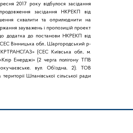
ресня 2017 року відбулося засідання
(продовження засідання НКРЕКП від
рішення схвалити та оприлюднити на
ржання зауважень і пропозицій
проект
о додатка до постанови НКРЕКП від
СЕС Вінницька обл., Шаргородський р-
УКРТРАНСГАЗ» (СЕС Київська обл., м.
 «Клір Енерджі» (2 черга полігону ТПВ
окучаєвське, вул. Об’їздна, 2); ТОВ
ериторії Шпанівської сільської ради