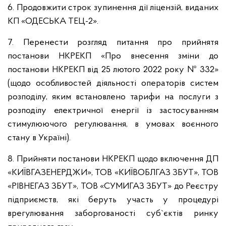
6. Продовжити строк зупинення дії ліцензій, виданих
КП «ОДЕСЬКА ТЕЦ-2».
7. Перенести розгляд питання про прийнятя
постанови НКРЕКП «Про внесення зміни до
постанови НКРЕКП від 25 лютого 2022 року № 332»
(щодо особливостей діяльності операторів систем
розподілу, яким встановлено тарифи на послуги з
розподілу електричної енергії із застосуванням
стимулюючого регулювання, в умовах воєнного
стану в Україні).
8. Прийняти постанови НКРЕКП щодо включення ДП
«КИЇВГАЗЕНЕРДЖИ», ТОВ «КИЇВОБЛГАЗ ЗБУТ», ТОВ
«РІВНЕГАЗ ЗБУТ», ТОВ «СУМИГАЗ ЗБУТ» до Реєстру
підприємств, які беруть участь у процедурі
врегулювання заборгованості суб`єктів ринку