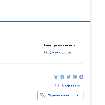
Електронна пошта
box@nerc.gov.ua
Стара версія
Українською