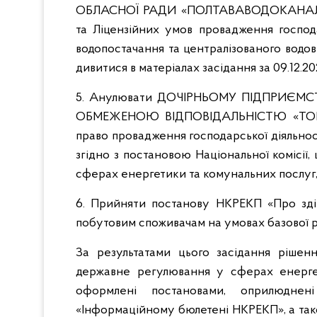
ОБЛАСНОЇ РАДИ «ПОЛТАВАВОДОКАНАЛ» з
та Ліцензійних умов провадження господа
водопостачання та централізованого водов
дивитися в матеріалах засідання за 09.12.20
5. Анулювати ДОЧІРНЬОМУ ПІДПРИЄМ
ОБМЕЖЕНОЮ ВІДПОВІДАЛЬНІСТЮ «ТОРГ
право провадження господарської діяльност
згідно з постановою Національної комісії
сферах енергетики та комунальних послуг, 
6. Прийняти постанову НКРЕКП «Про зді
побутовим споживачам на умовах базової р
За результатами цього засідання рішенн
державне регулювання у сферах енерге
оформлені постановами, оприлюдне
«Інформаційному бюлетені НКРЕКП», а так