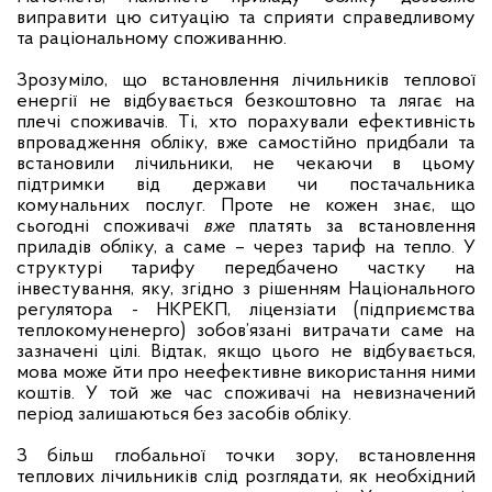
виправити цю ситуацію та сприяти справедливому
та раціональному споживанню.
Зрозуміло, що встановлення лічильників теплової
енергії не відбувається безкоштовно та лягає на
плечі споживачів. Ті, хто порахували ефективність
впровадження обліку, вже самостійно придбали та
встановили лічильники, не чекаючи в цьому
підтримки від держави чи постачальника
комунальних послуг. Проте не кожен знає, що
сьогодні споживачі
вже
платять за встановлення
приладів обліку, а саме – через тариф на тепло. У
структурі тарифу передбачено частку на
інвестування, яку, згідно з рішенням Національного
регулятора - НКРЕКП, ліцензіати (підприємства
теплокомуненерго) зобов’язані витрачати саме на
зазначені цілі. Відтак, якщо цього не відбувається,
мова може йти про неефективне використання ними
коштів. У той же час споживачі на невизначений
період залишаються без засобів обліку.
З більш глобальної точки зору, встановлення
теплових лічильників слід розглядати, як необхідний