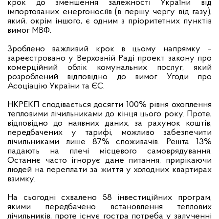
крок до зменшення залежності України від
імпортованих енергоносіїв (в першу чергу від газу),
який, окрім іншого, є одним з пріоритетних пунктів
вимог МВФ.
Зроблено важливий крок в цьому напрямку –
зареєстровано у Верховній Раді проект закону про
комерційний облік комунальних послуг, який
розроблений відповідно до вимог Угоди про
Асоціацію України та ЄС.
НКРЕКП сподівається досягти 100% рівня охоплення
тепловими лічильниками до кінця цього року. Проте,
відповідно до наявних даних, за рахунок коштів,
передбачених у тарифі, можливо забезпечити
лічильниками лише 87% споживачів. Решта 13%
падають на плечі місцевого самоврядування.
Останнє часто ігнорує дане питання, прирікаючи
людей на переплати за життя у холодних квартирах
взимку.
На сьогодні схвалено 58 інвестиційних програм,
якими передбачено встановлення теплових
лічильників, проте існує гостра потреба у залученні