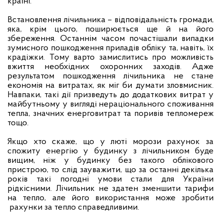
країні.
Встановлення лічильника – відповідальність громади,
яка, крім цього, поширюється ще й на його
збереження. Останнім часом почастішали випадки
зумисного пошкодження приладів обліку та, навіть, їх
крадіжки. Тому варто замислитись про можливість
вжиття необхідних охоронних заходів. Адже
результатом пошкодження лічильника не стане
економія на витратах, як міг би думати зловмисник.
Навпаки, такі дії призведуть до додаткових витрат у
майбутньому у вигляді нераціонального споживання
тепла, значних енерговитрат та поривів тепломереж
тощо.
Якщо хто скаже, що у люті морози рахунок за
спожиту енергію у будинку з лічильником буде
вищим, ніж у будинку без такого облікового
пристрою, то слід зауважити, що за останні декілька
років такі погодні умови стали для України
рідкісними. Лічильник не здатен зменшити тарифи
на тепло, але його використання може зробити
рахунки за тепло справедливими.