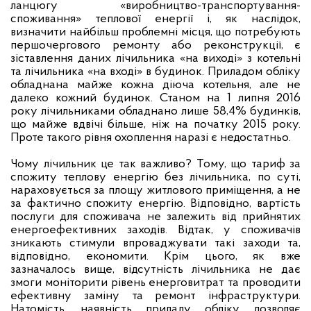
ланцюгу «виробництво-транспортування-
споживання» теплової енергії і, як наслідок,
визначити найбільш проблемні місця, що потребують
першочергового ремонту або реконструкції, є
зіставлення даних лічильника «на виході» з котельні
та лічильника «на вході» в будинок. Приладом обліку
обладнана майже кожна діюча котельня, але не
далеко кожний будинок. Станом на 1 липня 2016
року лічильниками обладнано лише 58,4% будинків,
що майже вдвічі більше, ніж на початку 2015 року.
Проте такого рівня охоплення наразі є недостатньо.
Чому лічильник це так важливо? Тому, що тариф за
спожиту теплову енергію без лічильника, по суті,
нараховується за площу житлового приміщення, а не
за фактично спожиту енергію. Відповідно, вартість
послуги для споживача не залежить від прийнятих
енергоефективних заходів. Відтак, у споживачів
зникають стимули впроваджувати такі заходи та,
відповідно, економити. Крім цього, як вже
зазначалось вище, відсутність лічильника не дає
змоги моніторити рівень енерговитрат та проводити
ефективну заміну та ремонт інфраструктури.
Натомість, наявність приладу обліку дозволяє