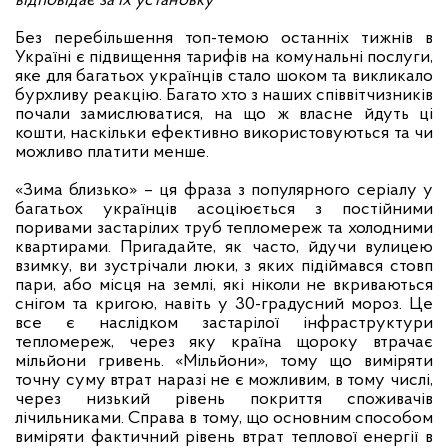
відповідає за їх установку
Без перебільшення топ-темою останніх тижнів в
Україні є підвищення тарифів на комунальні послуги,
яке для багатьох українців стало шоком та викликало
бурхливу реакцію. Багато хто з наших співвітчизників
почали замислюватися, на що ж власне йдуть ці
кошти, наскільки ефективно використовуються та чи
можливо платити менше.
«Зима близько» – ця фраза з популярного серіалу у
багатьох українців асоціюється з постійними
поривами застарілих труб тепломереж та холодними
квартирами. Пригадайте, як часто, йдучи вулицею
взимку, ви зустрічали люки, з яких підіймався стовп
пари, або місця на землі, які ніколи не вкриваються
снігом та кригою, навіть у 30-градусний мороз. Це
все є наслідком застарілої інфраструктури
тепломереж, через яку країна щороку втрачає
мільйони гривень. «Мільйони», тому що виміряти
точну суму втрат наразі не є можливим, в тому числі,
через низький рівень покриття споживачів
лічильниками. Справа в тому, що основним способом
виміряти фактичний рівень втрат теплової енергії в