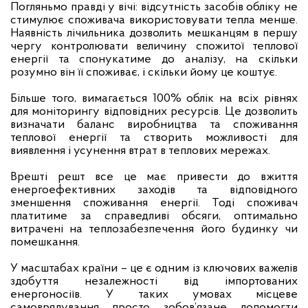
Погляньмо правді у вічі: відсутність засобів обліку не
стимулює споживача використовувати тепла менше.
Наявність лічильника дозволить мешканцям в першу
чергу контролювати величину спожитої теплової
енергії та спонукатиме до аналізу, на скільки
розумно він її споживає, і скільки йому це коштує.
Більше того, вимагається 100% облік на всіх рівнях
для моніторингу відповідних ресурсів. Це дозволить
визначати баланс виробництва та споживання
теплової енергії та створить можливості для
виявлення і усунення втрат в теплових мережах.
Врешті решт все це має привести до вжиття
енергоефективних заходів та відповідного
зменшення споживання енергії. Тоді споживач
платитиме за справедливі обсяги, оптимально
витрачені на теплозабезпечення його будинку чи
помешкання.
У масштабах країни – це є одним із ключових важелів
здобуття незалежності від імпортованих
енергоносіїв. У таких умовах місцеве
самоврядування просто зобов’язане допомогти