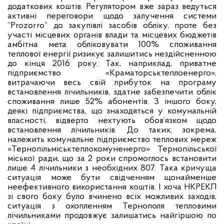
додаткових коштів. Регулятором вже зараз ведуться
активні переговори щодо залучення системи
“
Prozorro
” до закупівлі засобів обліку, проте без
участі місцевих органів влади та місцевих бюджетів
амбітна мета обліковувати 100% споживання
теплової енергії ризикує залишитись нездійсненною
до кінця 2016 року. Так, наприклад, приватне
підприємство «Краматорськтеплоенерго»,
витрачаючи весь свій прибуток на програму
встановлення лічильників, здатне забезпечити облік
споживання лише 52% абонентів. З іншого боку,
деякі підприємства, що знаходяться у комунальній
власності, відверто нехтують обов’язком щодо
встановлення лічильників. До таких, зокрема,
належить комунальне підприємство теплових мереж
«Тернопільміськтеплокомуненерго» Тернопільської
міської ради, що за 2 роки спромоглось встановити
лише 4 лічильники з необхідних 807. Така кричуща
ситуація може бути свідченням щонайменше
неефективного використання коштів. І хоча НКРЕКП
зі свого боку було вчинено всіх можливих заходів,
ситуація з охопленням Тернополя тепловими
лічильниками продовжує залишатись найгіршою по