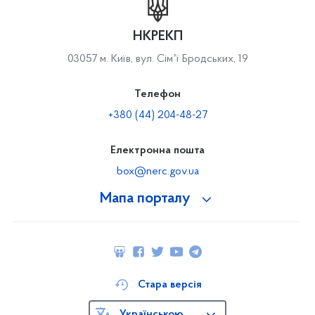
НКРЕКП
03057 м. Київ, вул. Сімʼї Бродських, 19
Телефон
+380 (44) 204-48-27
Електронна пошта
box@nerc.gov.ua
Мапа порталу
Стара версія
Українською