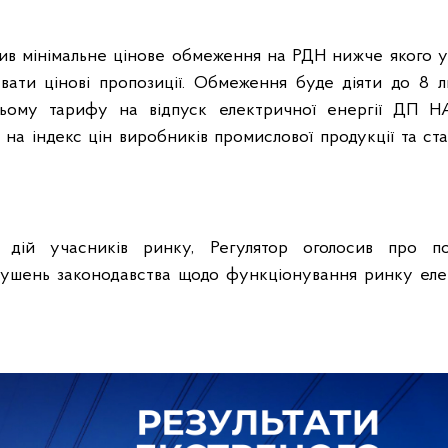
вив мінімальне цінове обмеження на РДН нижче якого 
вати цінові пропозиції. Обмеження буде діяти до 8 л
ньому тарифу на відпуск електричної енергії ДП Н
на індекс цін виробників промислової продукції та ст
дій учасників ринку, Регулятор оголосив про п
рушень законодавства щодо функціонування ринку елек