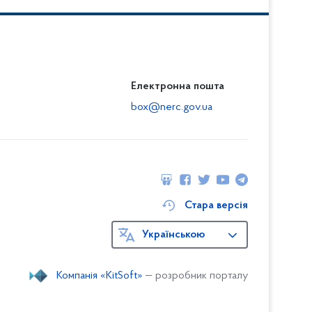
Електронна пошта
box@nerc.gov.ua
Стара версія
Українською
Компанія «KitSoft»
— розробник порталу