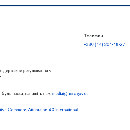
Телефон
+380 (44) 204-48-27
нює державне регулювання у
г
 будь ласка, напишіть нам:
media@nerc.gov.ua
tive Commons Attribution 4.0 International