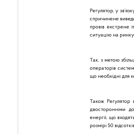
Регулятор, у зв’яз
спричинене виведе
провів екстрене п
ситуацію на ринку
Так, з метою збіл
операторів систем
що необхідні для 
Також Регулятор 
двосторонніми д
енергії, що входя
розмірі 50 відсотк