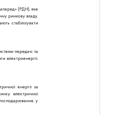
наперед» (РДН), яке
чну ринкову владу,
ають стабілізувати
истеми передачі та
ги електроенергії,
ричної енергії за
инку електричної
 господарювання, у