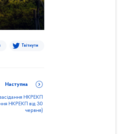
я
Твітнути
Наступна
 засідання НКРЕКП
ння НКРЕКП від 30
червня)