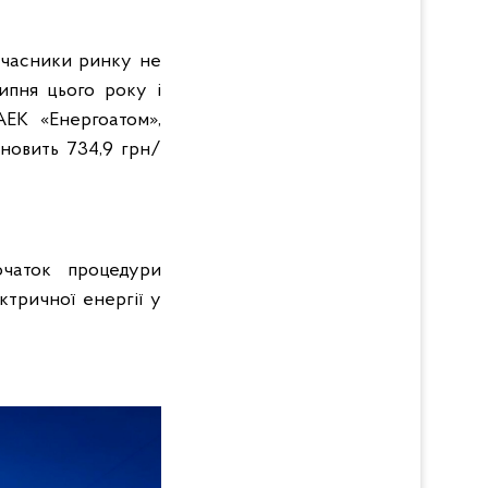
учасники ринку не
ипня цього року і
АЕК «Енергоатом»,
ановить 734,9 грн/
очаток процедури
тричної енергії у