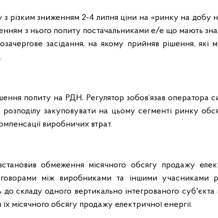
ку з різким зниженням 2-4 липня ціни на «ринку на добу 
нням з нього попиту постачальниками е/е що мають зна
озачергове засідання, на якому прийняв рішення, які м
.
ьшення попиту на РДН, Регулятор зобов’язав оператора с
 розподілу закуповувати на цьому сегменті ринку обся
компенсації виробничих втрат.
встановив обмеження місячного обсягу продажу елект
оговорами між виробниками та іншими учасниками р
ть до складу одного вертикально інтегрованого суб'єкта
ів їх місячного обсягу продажу електричної енергії.