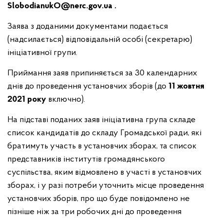
SlobodianukO@nerc.gov.ua .
Заява з доданими документами подається
(надсилається) відповідальній особі (секретарю)
ініціативної групи.
Приймання заяв припиняється за 30 календарних
днів до проведення установчих зборів (до
11
жовтня
2021 року
включно).
На підставі поданих заяв ініціативна група складе
список кандидатів до складу Громадської ради, які
братимуть участь в установчих зборах, та список
представників інститутів громадянського
суспільства, яким відмовлено в участі в установчих
зборах, і у разі потреби уточнить місце проведення
установчих зборів, про що буде повідомлено не
пізніше ніж за три робочих дні до проведення