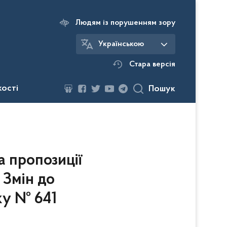
Людям із порушенням зору
Українською
Стара версія
кості
Пошук
 пропозиції
 Змін до
ку № 641