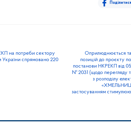
Поділитис
РЕКП на потреби сектору
Оприлюднюється та
и України спрямовано 220
позицій до проєкту по
постанови НКРЕКП від 05
№ 2031 (щодо перегляду т
з розподілу елек
«ХМЕЛЬНИЦ
застосуванням стимулюю