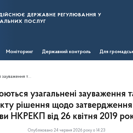
дійснює державне регулювання у
нальних послуг
Моніторинг
Державний контроль
Для громадсь
останови НКРЕКП від 26 квітня 2019 року № 641
ться узагальнені зауваження та
кту рішення щодо затвердження
ви НКРЕКП від 26 квітня 2019 ро
Опубліковано 24 червня 2026 року о 14:23