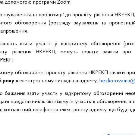
 за допомогою програми Zoom.
и зауваження та пропозиції до проєкту рішення НКРЕКП, 
итого обговорення (розгляду зауважень та пропозиц
запрошення.
бажають взяти участь у відкритому обговоренні (розг
єкту рішення НКРЕКП, можуть подати заявки про
КРЕКП.
критому обговоренні проєкту рішення НКРЕКП заявки п
6 року
в електронному вигляді на адресу:
bezkorovaina@
о бажання взяти участь у відкритому обговоренні нео
ані представників, які візьмуть участь в обговоренні, а с
да, контактний телефон та електронну адресу, що буде і