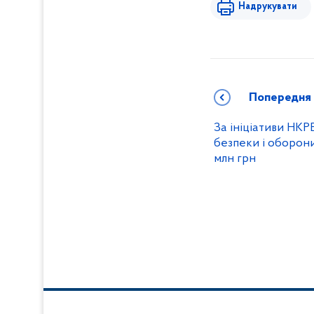
Надрукувати
Попередня
За ініціативи НК
безпеки і оборон
млн грн