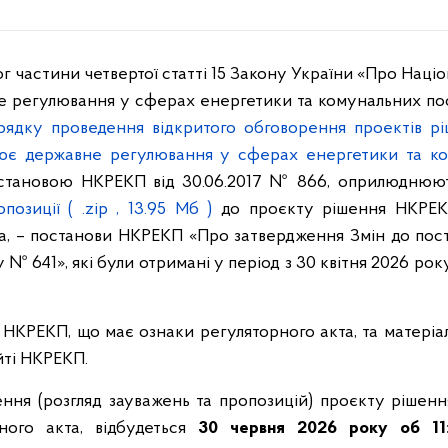
г частини четвертої статті 15 Закону України «Про Націо
 регулювання у сферах енергетики та комунальних пос
рядку проведення відкритого обговорення проектів рі
снює державне регулювання у сферах енергетики та к
остановою НКРЕКП від 30.06.2017 № 866, оприлюднюю
позиції
( .zip , 13.95 Мб )
до проєкту рішення НКРЕ
та, – постанови НКРЕКП «Про затвердження Змін до пос
у № 641», які були отримані у період з 30 квітня 2026 рок
НКРЕКП, що має ознаки регуляторного акта, та матері
йті НКРЕКП.
ення (розгляд зауважень та пропозицій) проєкту рішен
ного акта, відбудеться
30 червня 2026 року об 11