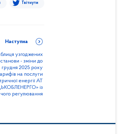
я
Твітнути
Наступна
блиця узгоджених
станови - зміни до
 грудня 2025 року
арифів на послуги
тричної енергії АТ
ЬКОБЛЕНЕРГО» із
чого регулювання