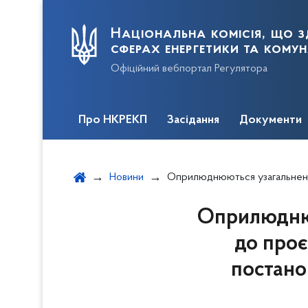
Національна комісія, що з
сферах енергетики та кому
Офіційний вебпортал Регулятора
Про НКРЕКП
Засідання
Документи
Новини
Оприлюднюються узагальнені зауваження та пропозиції до проєкту рішення щодо затвердження Змін до п
Оприлюднюю
до проє
постано