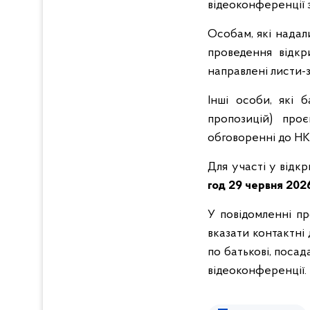
відеоконференції
Особам, які надал
проведення відкр
направлені листи-
Інші особи, які 
пропозицій) про
обговоренні до Н
Для участі у від
год 29 червня 202
У повідомленні пр
вказати контактні д
по батькові, поса
відеоконференції.