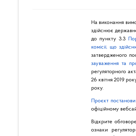
На виконання вимо
здійснює державне
до пункту 3.3
По
комісії, що здій
затвердженого п
зауваження та про
регуляторного ак
26 квітня 2019 рок
року.
Проєкт постанови
офіційному вебса
Відкрите обговор
ознаки регулятор