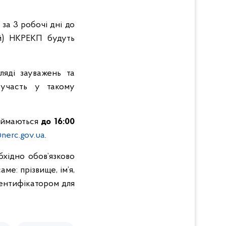
за 3 робочі дні до
ій) НКРЕКП будуть
ляді зауважень та
 участь у такому
риймаються
до 16:00
nerc.gov.ua
.
бхідно обов’язково
аме: прізвище, ім’я,
дентифікатором для