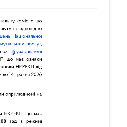
нальну комісію, що
луг» та відповідно
шень Національної
омунальних послуг
,
ться
узагальнені
КП, що має
ознаки
танови НКРЕКП від
у до 14 травня 2026
али оприлюднені на
ня НКРЕКП, що має
:00 год
в режимі