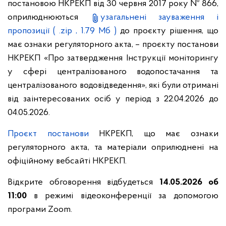
постановою НКРЕКП від 30 червня 2017 року № 866,
оприлюднюються
узагальнені зауваження і
пропозиції
( .zip , 1.79 Мб )
до проєкту рішення, що
має ознаки регуляторного акта, – проєкту постанови
НКРЕКП «Про затвердження Інструкції моніторингу
у сфері централізованого водопостачання та
централізованого водовідведення», які були отримані
від заінтересованих осіб у період з 22.04.2026 до
04.05.2026.
Проєкт постанови
НКРЕКП, що має ознаки
регуляторного акта, та матеріали оприлюднені на
офіційному вебсайті НКРЕКП.
Відкрите обговорення відбудеться
14.05.2026 об
11:00
в режимі відеоконференції за допомогою
програми Zoom.