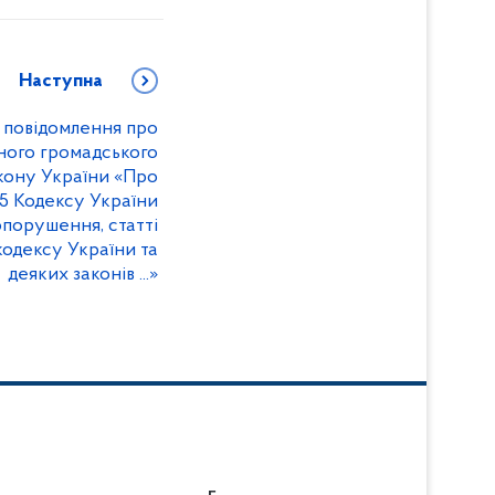
Наступна
 повідомлення про
ного громадського
кону України «Про
55 Кодексу України
опорушення, статті
кодексу України та
деяких законів ...»