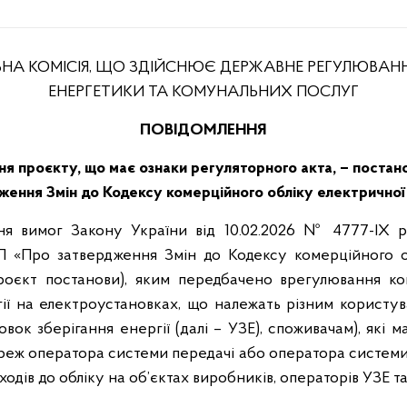
НА КОМІСІЯ, ЩО ЗДІЙСНЮЄ ДЕРЖАВНЕ РЕГУЛЮВАНН
ЕНЕРГЕТИКИ ТА КОМУНАЛЬНИХ ПОСЛУГ
ПОВІДОМЛЕННЯ
я проєкту, що має ознаки регуляторного акта, – поста
ження Змін до Кодексу комерційного обліку електричної 
я вимог Закону України від 10.02.2026 № 4777-IX 
 «Про затвердження Змін до Кодексу комерційного о
 проєкт постанови), яким передбачено врегулювання ко
ії на електроустановках, що належать різним користу
вок зберігання енергії (далі – УЗЕ), споживачам), які м
еж оператора системи передачі або оператора системи 
одів до обліку на об’єктах виробників, операторів УЗЕ та