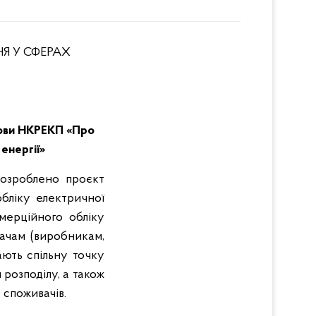
Я У СФЕРАХ
нови НКРЕКП «Про
енергії»
розроблено проєкт
бліку електричної
мерційного обліку
вачам (виробникам,
ають спільну точку
розподілу, а також
 споживачів.