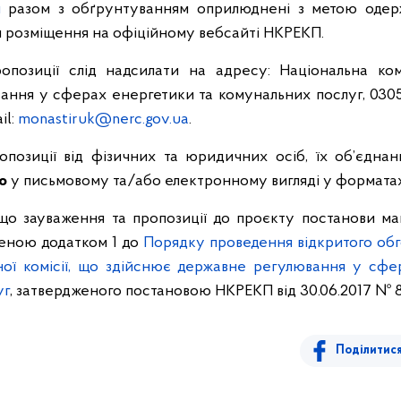
и
разом з обґрунтуванням оприлюднені з метою одерж
 розміщення на офіційному вебсайті НКРЕКП.
опозиції слід надсилати на адресу: Національна ком
ння у сферах енергетики та комунальних послуг, 03057, м
il:
monastiruk@nerc.gov.ua
.
опозиції від фізичних та юридичних осіб, їх об’єдн
о
у письмовому та/або електронному вигляді у форматах 
 що зауваження та пропозиції до проєкту постанови ма
еною додатком 1 до
Порядку проведення відкритого обг
ної комісії, що здійснює державне регулювання у сфе
уг
, затвердженого постановою НКРЕКП від 30.06.2017 № 
Поділитис