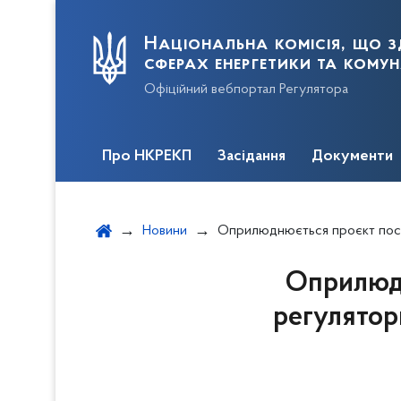
Національна комісія, що з
сферах енергетики та кому
Офіційний вебпортал Регулятора
Про НКРЕКП
Засідання
Документи
Новини
Оприлюднюється проєкт постанови, що має ознаки регуляторного акта, - Зміни до Кодексу
Оприлюдн
регулятор