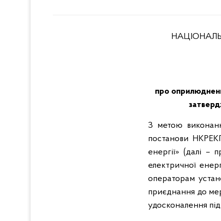
НАЦІОНАЛЬ
про оприлюдненн
затверд
З метою виконанн
постанови НКРЕКП
енергії» (далі –
електричної енерг
операторам устано
приєднання до мер
удосконалення підх