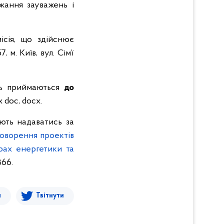
ання зауважень і
ісія, що здійснює
. Київ, вул. Сім’ї
ань приймаються
до
doс, docx.
ють надаватись за
оворення проектів
рах енергетики та
866.
я
Твітнути