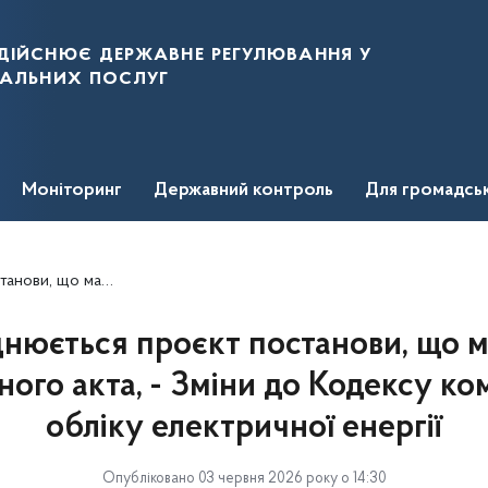
дійснює державне регулювання у
нальних послуг
Моніторинг
Державний контроль
Для громадсь
 комерційного обліку електричної енергії
юється проєкт постанови, що м
ного акта, - Зміни до Кодексу ко
обліку електричної енергії
Опубліковано 03 червня 2026 року о 14:30