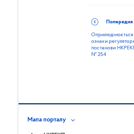
Попередня
Оприлюднюється 
ознаки регуляторн
постанови НКРЕКП
№ 254
Мапа порталу