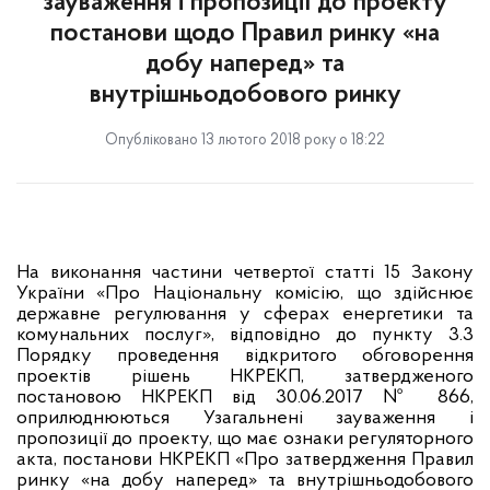
зауваження і пропозиції до проекту
постанови щодо Правил ринку «на
добу наперед» та
внутрішньодобового ринку
Опубліковано 13 лютого 2018 року о 18:22
На виконання частини четвертої статті 15 Закону
України «Про Національну комісію, що здійснює
державне регулювання у сферах енергетики та
комунальних послуг», відповідно до пункту 3.3
Порядку проведення відкритого обговорення
проектів рішень НКРЕКП, затвердженого
постановою НКРЕКП від 30.06.2017 № 866,
оприлюднюються Узагальнені зауваження і
пропозиції до проекту, що має ознаки регуляторного
акта, постанови НКРЕКП «
Про затвердження Правил
ринку
«на добу наперед» та внутрішньодобового