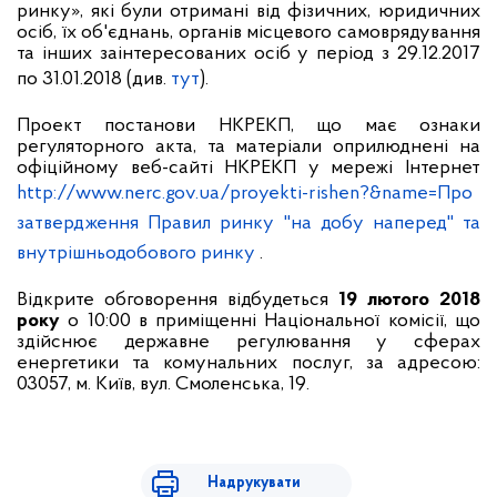
ринку
», які були отримані від фізичних, юридичних
осіб, їх об'єднань, органів місцевого самоврядування
та інших заінтересованих осіб у період з 29.12.2017
по
31.01.2018
(див.
тут
).
Проект постанови НКРЕКП, що має ознаки
регуляторного акта, та матеріали оприлюднені на
офіційному веб-сайті НКРЕКП у мережі Інтернет
http://www.nerc.gov.ua/proyekti-rishen?&name=Про
затвердження Правил ринку "на добу наперед" та
внутрішньодобового ринку
.
Відкрите обговорення відбудеться
19 лютого 2018
року
о 10:00 в приміщенні Національної комісії, що
здійснює державне регулювання у сферах
енергетики та комунальних послуг, за адресою:
03057, м. Київ, вул. Смоленська, 19.
Надрукувати