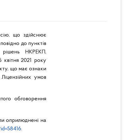
ісію, що здійснює
повідно до пунктів
в рішень НКРЕКП,
5 квітня 2021 року
кту, що має ознаки
 Ліцензійних умов
итого обговорення
али оприлюднені на
?id=58416
.