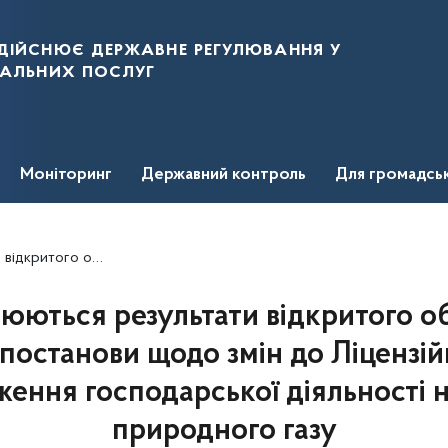
дійснює державне регулювання у
нальних послуг
Моніторинг
Державний контроль
Для громадсь
господарської діяльності на ринку природного газу
ються результати відкритого о
постанови щодо змін до Ліцензі
ення господарської діяльності 
природного газу