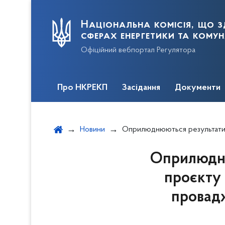
Національна комісія, що з
сферах енергетики та кому
Офіційний вебпортал Регулятора
Про НКРЕКП
Засідання
Документи
Новини
Оприлюднюються результати відкритого обговорення проєкту постанови щодо змін до Ліцензійних умов провадження 
Оприлюдню
проєкту 
провадж