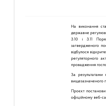
На виконання ста
державне регулюва
3.10 і 3.11 Пор
затвердженого пос
відбулося відкрит
регуляторного ак
провадження госпо
За результатами 
вищезазначеного 
Проєкт постанови 
офіційному веб-са