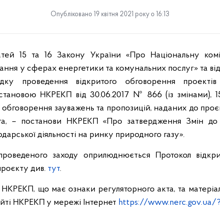
Опубліковано 19 квітня 2021 року о 16:13
тей 15 та 16 Закону України «Про Національну ком
ння у сферах енергетики та комунальних послуг» та від
ядку проведення відкритого обговорення проекті
тановою НКРЕКП від 30.06.2017 № 866 (із змінами), 1
е обговорення зауважень та пропозицій, наданих до проє
та, – постанови НКРЕКП «Про затвердження Змін до
дарської діяльності на ринку природного газу».
проведеного заходу оприлюднюється Протокол відкр
проєкту див.
тут
.
НКРЕКП, що має ознаки регуляторного акта, та матері
йті НКРЕКП у мережі Інтернет
https://www.nerc.gov.ua/