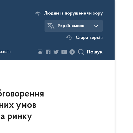
Людям із порушенням зору
Українською
Стара версія
кості
Пошук
бговорення
йних умов
на ринку