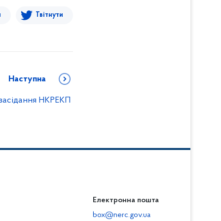
я
Твітнути
Наступна
я засідання НКРЕКП
Електронна пошта
box@nerc.gov.ua