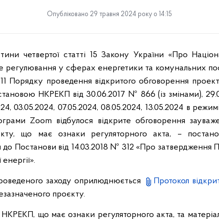
Опубліковано 29 травня 2024 року о 14:15
тини четвертої статті 15 Закону України «Про Націон
 регулювання у сферах енергетики та комунальних пос
 3.11 Порядку проведення відкритого обговорення проек
тановою НКРЕКП від 30.06.2017 № 866 (із змінами), 29.04
024, 03.05.2024, 07.05.2024, 08.05.2024, 13.05.2024 в реж
грами Zoom відбулося відкрите обговорення зауваже
кту, що має ознаки регуляторного акта, – поста
 до Постанови від 14.03.2018 № 312 «Про затвердження 
енергії».
проведеного заходу оприлюднюється
Протокол відкри
зазначеного проєкту.
НКРЕКП, що має ознаки регуляторного акта, та матері