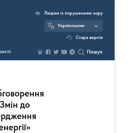
Людям із порушенням зору
Українською
Стара версія
кості
Пошук
бговорення
Змін до
вердження
енергії»