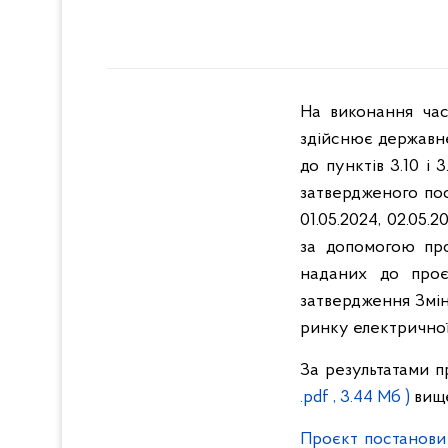
На виконання час
здійснює державне
до пунктів 3.10 і
затвердженого пос
01.05.2024, 02.05.2
за допомогою про
наданих до проє
затвердження Змін
ринку електричної 
За результатами 
.pdf , 3.44 Мб )
вище
Проєкт постанови