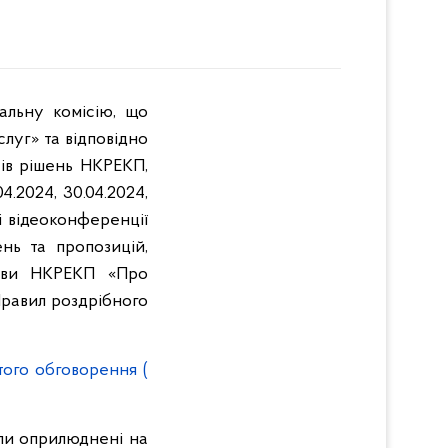
альну комісію, що
луг» та відповідно
тів рішень НКРЕКП,
.2024, 30.04.2024,
имі відеоконференції
нь та пропозицій,
нови НКРЕКП «Про
Правил роздрібного
того обговорення
(
али оприлюднені на