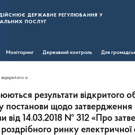
дійснює державне регулювання у
нальних послуг
Моніторинг
Державний контроль
Для громадсь
затвердження Правил роздрібного ринку електричної енергії»
ються результати відкритого о
у постанови щодо затвердження 
и від 14.03.2018 № 312 «Про зат
роздрібного ринку електричної 