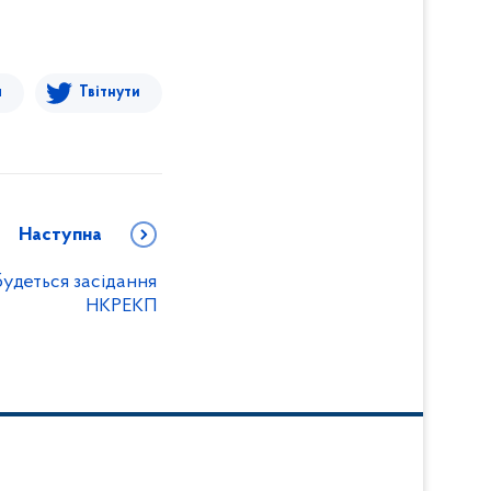
я
Твітнути
Наступна
будеться засідання
НКРЕКП