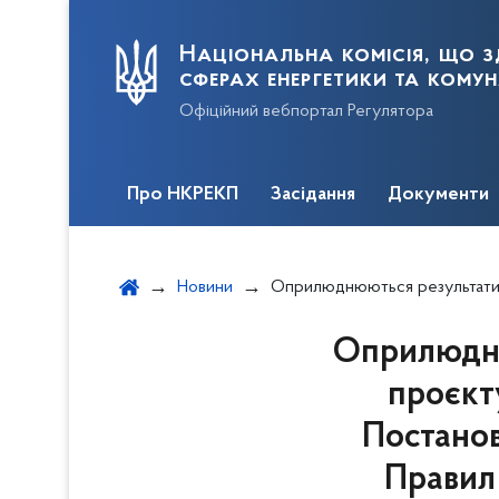
Національна комісія, що з
сферах енергетики та кому
Офіційний вебпортал Регулятора
Про НКРЕКП
Засідання
Документи
Новини
Оприлюднюються результати відкритого обговорення проєкту постанови щодо затвердження Змін до Постанови від 14.03.2018 № 312 «Про 
Оприлюдню
проєкт
Постанов
Правил 