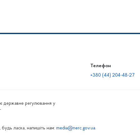
Телефон
+380 (44) 204-48-27
нює державне регулювання у
г
 будь ласка, напишіть нам:
media@nerc.gov.ua