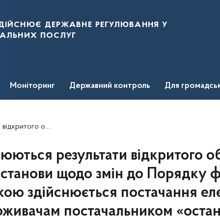
дійснює державне регулювання у
нальних послуг
Моніторинг
Державний контроль
Для громадсь
лектричної енергії споживачам постачальником «останньої надії»
ються результати відкритого о
останови щодо змін до Порядку 
 якою здійснюється постачання ел
поживачам постачальником «останн