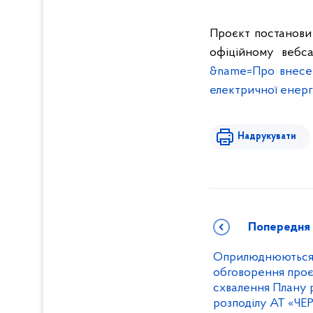
Проєкт постанови 
офіційному вебс
&name=Про внесен
електричної енерг
Надрукувати
Попередня
Оприлюднюються р
обговорення проє
схвалення Плану 
розподілу АТ «ЧЕ