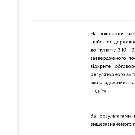
На виконання час
здійснює державне
до пунктів 3.10 і
затвердженого пос
відкрите обгово
регуляторного акт
якою здійснюєтьс
надії»».
За результатами
вищезазначеного п