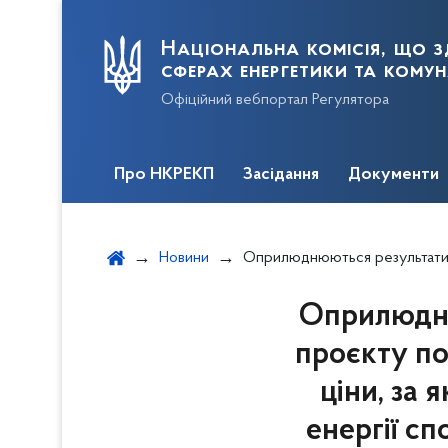
Національна комісія, що з
сферах енергетики та кому
Офіційний вебпортал Регулятора
Про НКРЕКП
Засідання
Документи
Новини
Оприлюднюються результати відкритого обговорення проєкту постанови щодо змін до Порядку формування ціни, за якою здійснюється постачання е
Оприлюдню
проєкту п
ціни, за
енергії с