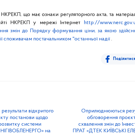
НКРЕКП, що має ознаки регуляторного акта, та матері
айті НКРЕКП у мережі Інтернет
http://www.nerc.gov.
ня змін до Порядку формування ціни, за якою здійсн
ії споживачам постачальником "останньої надії
.
Поділитис
езультати відкритого
Оприлюднюються резул
кту постанови щодо
обговорення проєк
розвитку системи
схвалення змін до Інве
РНІГІВОБЛЕНЕРГО» на
ПРАТ «ДТЕК КИЇВСЬКІ Е