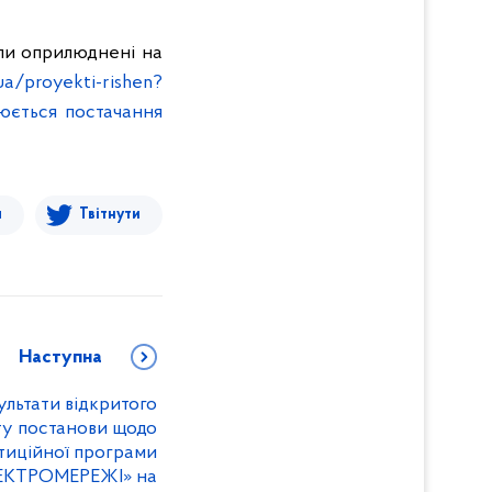
али оприлюднені на
ua/proyekti-rishen?
юється постачання
я
Твітнути
Наступна
ьтати відкритого
ту постанови щодо
стиційної програми
ЛЕКТРОМЕРЕЖІ» на