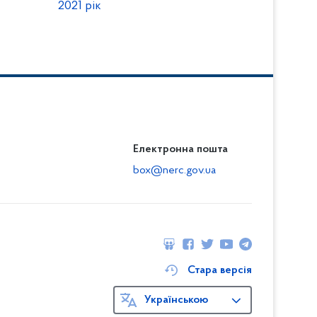
2021 рік
Електронна пошта
box@nerc.gov.ua
Стара версія
Українською