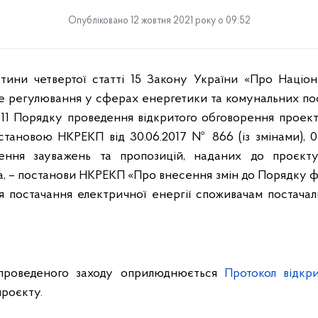
Опубліковано 12 жовтня 2021 року о 09:52
тини четвертої статті 15 Закону України «Про Націон
 регулювання у сферах енергетики та комунальних пос
 3.11 Порядку проведення відкритого обговорення проек
тановою НКРЕКП від 30.06.2017 № 866 (із змінами), 08
рення зауважень та пропозицій, наданих до проєкт
а, – постанови НКРЕКП «Про внесення змін до Порядку ф
я постачання електричної енергії споживачам постачал
 проведеного заходу оприлюднюється
Протокол відкр
роєкту.