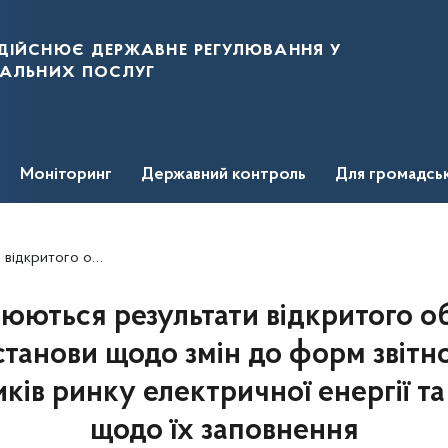
дійснює державне регулювання у
нальних послуг
Моніторинг
Державний контроль
Для громадсь
у електричної енергії та інструкцій щодо їх заповнення
ються результати відкритого о
станови щодо змін до форм звітн
ків ринку електричної енергії та
щодо їх заповнення