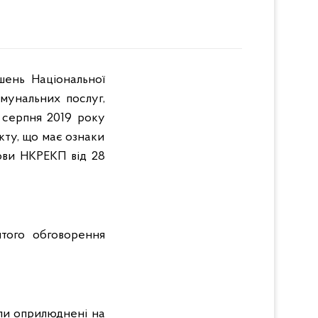
шень Національної
мунальних послуг,
 серпня
2019 року
кту, що має ознаки
ови НКРЕКП від 28
итого обговорення
али оприлюднені на