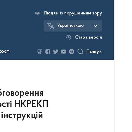
Людям із порушенням зору
Українською
Стара версія
кості
Пошук
бговорення
ості НКРЕКП
 інструкцій