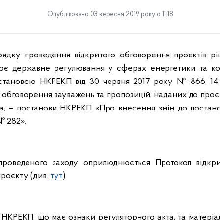
Опубліковано 03 вересня 2019 року о 11:18
ядку проведення відкритого обговорення проєктів рі
снює державне регулювання у сферах енергетики та ко
становою НКРЕКП від 30 червня 2017 року № 866, 14
е обговорення зауважень
та пропозицій, наданих до проє
та, – постанови НКРЕКП
«Про внесення змін до постан
№ 282»
.
проведеного заходу оприлюднюється Протокол відкр
роєкту (див.
тут
).
НКРЕКП, що має ознаки регуляторного акта, та матері