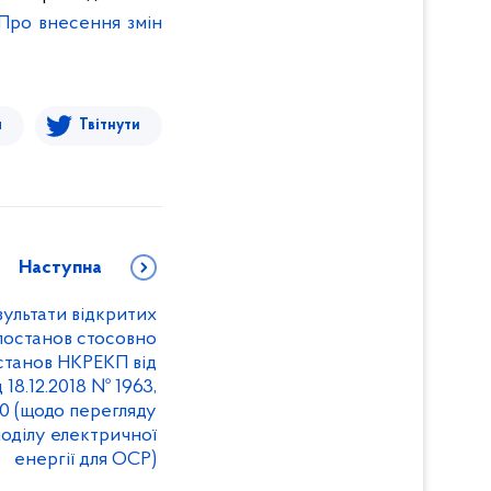
Про внесення змін
я
Твітнути
Наступна
льтати відкритих
постанов стосовно
станов НКРЕКП від
д 18.12.2018 № 1963,
60 (щодо перегляду
поділу електричної
енергії для ОСР)