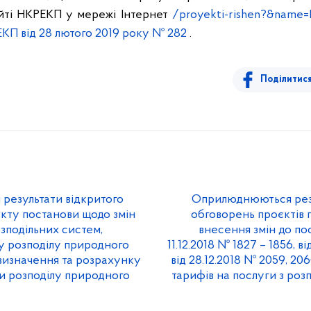
йті НКРЕКП у мережі Інтернет
/proyekti-rishen?&name=
КП від 28 лютого 2019 року № 282
.
Поділитис
езультати відкритого
Оприлюднюються резу
кту постанови щодо змін
обговорень проєктів 
зподільних систем,
внесення змін до по
у розподілу природного
11.12.2018 № 1827 – 1856, ві
 визначення та розрахунку
від 28.12.2018 № 2059, 20
ги розподілу природного
тарифів на послуги з роз