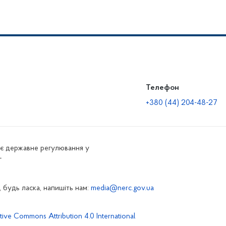
Телефон
+380 (44) 204-48-27
нює державне регулювання у
г
 будь ласка, напишіть нам:
media@nerc.gov.ua
tive Commons Attribution 4.0 International