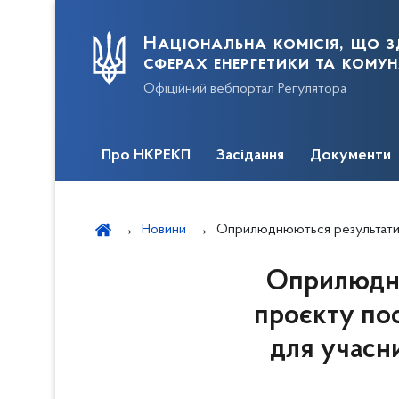
Національна комісія, що з
сферах енергетики та кому
Офіційний вебпортал Регулятора
Про НКРЕКП
Засідання
Документи
Новини
Оприлюднюються результати відкритого обговорення проєкту постанови щодо змін до форм звітності НКРЕКП для учасників ринк
Оприлюдню
проєкту по
для учасни