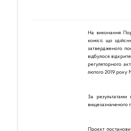
На виконання Пор
комісії, що здій
затвердженого по
відбулося відкрит
регуляторного ак
лютого 2019 року 
За результатами 
вищезазначеного п
Проєкт постанови 