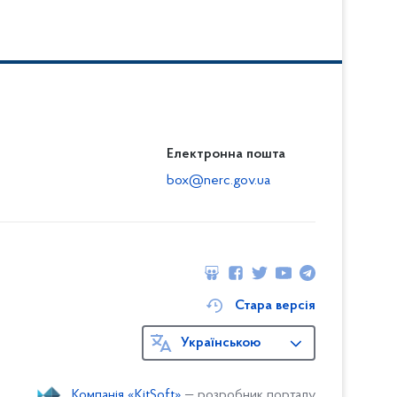
Електронна пошта
box@nerc.gov.ua
Стара версія
Українською
Компанія «KitSoft»
— розробник порталу