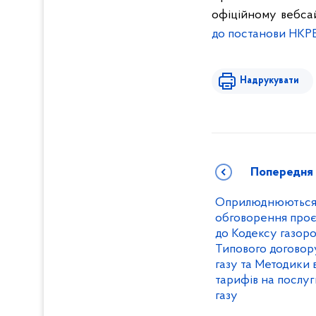
офіційному вебса
до постанови НКРЕ
Надрукувати
Попередня
Оприлюднюються р
обговорення проє
до Кодексу газоро
Типового договор
газу та Методики
тарифів на послу
газу