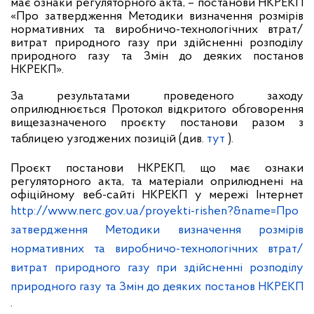
має ознаки регуляторного акта, – постанови НКРЕКП
«
Про затвердження Методики визначення розмірів
нормативних та виробничо-технологічних втрат/
витрат природного газу при здійсненні розподілу
природного газу та Змін до деяких постанов
НКРЕКП
».
За результатами проведеного заходу
оприлюднюється Протокол відкритого обговорення
вищезазначеного проєкту постанови
разом з
таблицею узгоджених позицій
(див.
тут
).
Проєкт постанови НКРЕКП, що має ознаки
регуляторного акта, та матеріали оприлюднені на
офіційному веб-сайті НКРЕКП у мережі Інтернет
http://www.nerc.gov.ua/proyekti-rishen?&name=Про
затвердження Методики визначення розмірів
нормативних та виробничо-технологічних втрат/
витрат природного газу при здійсненні розподілу
природного газу та Змін до деяких постанов НКРЕКП
.