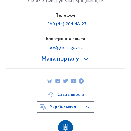
03057 м. Київ, вул. Сімʼї Бродських, 19
Телефон
+380 (44) 204-48-27
Електронна пошта
box@nerc.gov.ua
Мапа порталу
Стара версія
Українською