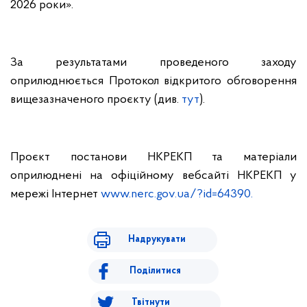
2026 роки».
За результатами проведеного заходу
оприлюднюється Протокол відкритого обговорення
вищезазначеного проєкту (див.
тут
).
Проєкт постанови НКРЕКП та матеріали
оприлюднені на офіційному вебсайті НКРЕКП у
мережі Інтернет
www.nerc.gov.ua/?id=64390.
Надрукувати
Поділитися
Твітнути