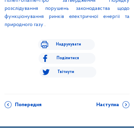
rishen?&name=Про затвердження Порядку
розслідування порушень законодавства щодо
функціонування ринків електричної енергії та
природного газу
.
Надрукувати
Поділитися
Твітнути
Попередня
Наступна