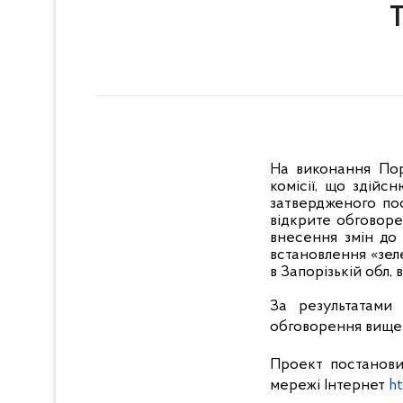
На виконання Пор
комісії, що здій
затвердженого по
відкрите обговор
внесення змін до
встановлення «зе
в Запорізькій обл, в
За результатами
обговорення вище
Проект постанови
мережі Інтернет
h