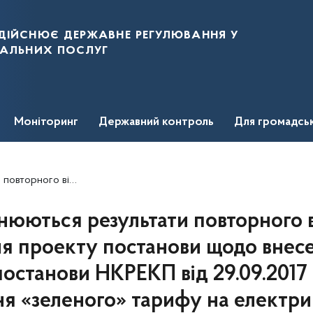
дійснює державне регулювання у
нальних послуг
Моніторинг
Державний контроль
Для громадсь
тановлення «зеленого» тарифу на електричну енергію ТОВ «ТОКМАК СОЛАР ЕНЕРДЖІ»
юються результати повторного в
я проекту постанови щодо внесе
постанови НКРЕКП від 29.09.2017
ня «зеленого» тарифу на електри