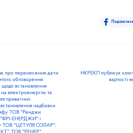
Поділитис
яє про перенесення дати
НКРЕКП публікує ключ
итого обговорення
вартості е
в щодо встановлення
 на електроенергію та
ля приватних
 встановлення надбавки
рифу ТОВ "Ренджи
 "ФРІ-ЕНЕРДЖИ" і
фу ТОВ "ЦЕТУЛЯ СОЛАР",
Т", ТОВ "РЕНЕР"