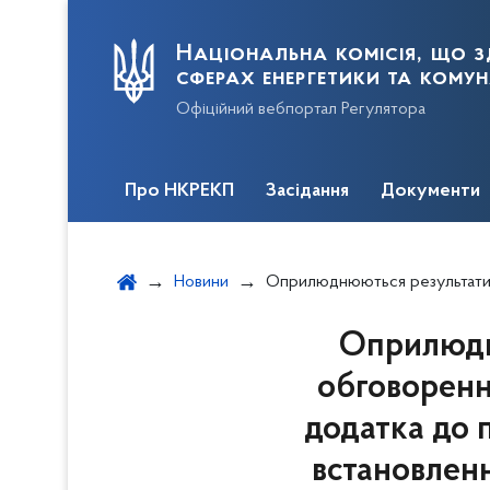
Національна комісія, що з
сферах енергетики та кому
Офіційний вебпортал Регулятора
Про НКРЕКП
Засідання
Документи
Новини
Оприлюднюються результати повторного відкритого обговорення проекту постанови щодо внесення змін до додатка до постанови НКРЕКП від 29.09.2017 № 1185 щодо вс
Оприлюдн
обговоренн
додатка до 
встановлен