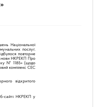
»
шень Національної
мунальних послуг,
ідбулося повторне
танови НКРЕКП Про
оку № 1185» (щодо
овий комплекс СЕС
рного відкритого
еб-сайті НКРЕКП у