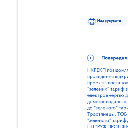
Надрукувати
Попередня
НКРЕКП повідомл
проведення відкр
проектів постано
"зелених" тарифів
електроенергію д
домогосподарств,
до "зеленого" та
Тростянець", ТОВ
"зеленого" тари
ПП "РУФ ПРОДЖЕК