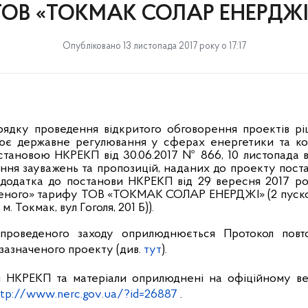
ТОВ «ТОКМАК СОЛАР ЕНЕРДЖІ
Опубліковано 13 листопада 2017 року о 17:17
ядку проведення відкритого обговорення проектів рі
снює державне регулювання у сферах енергетики та ко
становою НКРЕКП від 30.06.2017 № 866, 10 листопада в
ення зауважень та пропозицій, наданих до проекту пос
 додатка до постанови НКРЕКП від 29 вересня 2017 р
леного» тарифу ТОВ «ТОКМАК СОЛАР ЕНЕРДЖІ» (2 пуск
 м. Токмак, вул Гоголя, 201 Б))
.
 проведеного заходу оприлюднюється Протокол повто
зазначеного проекту (див.
тут
).
 НКРЕКП та матеріали оприлюднені на офіційному в
ttp
://
www
.
nerc
.
gov
.
ua
/?
id
=26887
.