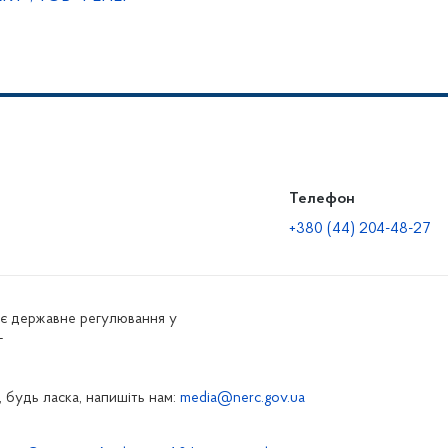
Телефон
+380 (44) 204-48-27
нює державне регулювання у
г
 будь ласка, напишіть нам:
media@nerc.gov.ua