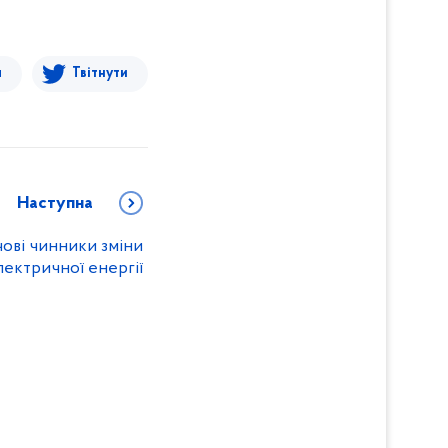
я
Твітнути
Наступна
ові чинники зміни
лектричної енергії