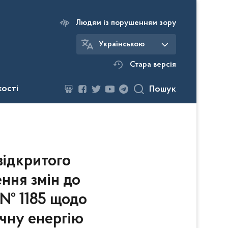
Людям із порушенням зору
Українською
Стара версія
кості
Пошук
ідкритого
ння змін до
 № 1185 щодо
чну енергію