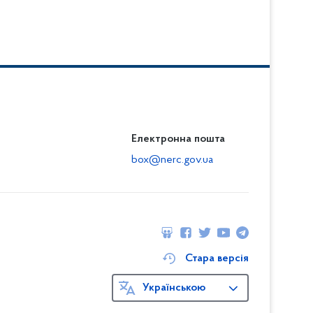
Електронна пошта
box@nerc.gov.ua
Стара версія
Українською