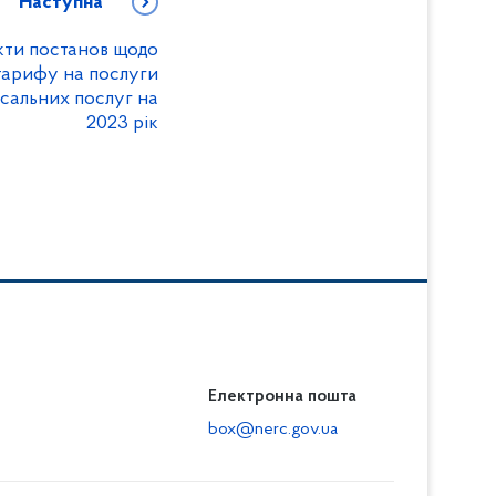
Наступна
ти постанов щодо
тарифу на послуги
сальних послуг на
2023 рік
Електронна пошта
box@nerc.gov.ua