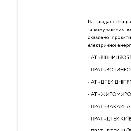
На засіданні Наці
та комунальних по
схвалено проєкти
електричної енерг
- АТ «ВІННИЦЯОБ
- ПРАТ «ВОЛИНЬО
- АТ «ДТЕК ДНІП
- АТ «ЖИТОМИРО
- ПРАТ «ЗАКАРПА
- ПРАТ «ДТЕК КИЇ