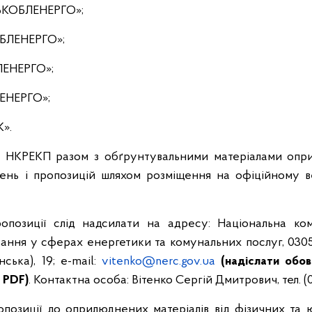
ЬКОБЛЕНЕРГО»;
БЛЕНЕРГО»;
ЛЕНЕРГО»;
ЛЕНЕРГО»;
».
в
НКРЕКП разом з обґрунтувальними матеріалами опр
ень і пропозицій шляхом розміщення на офіційному 
опозиції слід надсилати на адресу: Національна ком
ння у сферах енергетики та комунальних послуг, 03057, м
ська), 19; e-mail:
vitenko@nerc.gov.ua
(надіслати обов
 PDF)
. Контактна особа: Вітенко Сергій Дмитрович, тел. (
позиції до оприлюднених матеріалів від фізичних та 