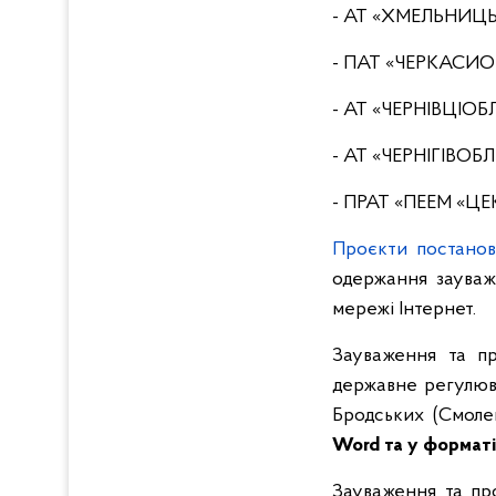
- АТ «ХМЕЛЬНИЦ
- ПАТ «ЧЕРКАСИО
- АТ «ЧЕРНІВЦІОБ
- АТ «ЧЕРНІГІВОБ
- ПРАТ «ПЕЕМ «ЦЕК
Проєкти постано
одержання зауваж
мережі Інтернет.
Зауваження та пр
державне регулюва
Бродських (Смолен
Word та у форматі
Зауваження та про