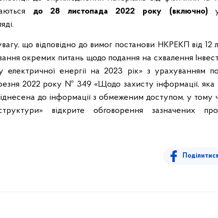
маються
до 28 листопада 2022 року
(
включно
)
у
яді.
увагу, що відповідно до вимог постанови НКРЕКП від 12
ання окремих питань щодо подання на схвалення Інвес
лу електричної енергії на 2023 рік» з урахуванням п
резня 2022 року № 349 «Щодо захисту інформації, яка 
іднесена до інформації з обмеженим доступом, у тому ч
структури» відкрите обговорення зазначених пр
Поділитис