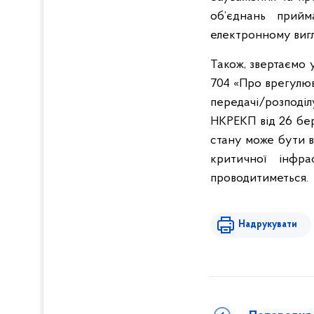
об’єднань прий
електронному вигл
Також, звертаємо 
704 «Про врегулюв
передачі/розподі
НКРЕКП від 26 бе
стану може бути в
критичної інфра
проводитиметься.
Надрукувати