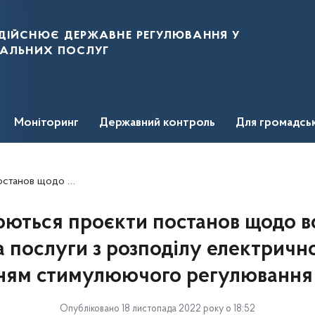
дійснює державне регулювання у
нальних послуг
Моніторинг
Державний контроль
Для громадсь
застосуванням стимулюючого регулювання на 2023 рік
ться проєкти постанов щодо в
 послуги з розподілу електричної
ням стимулюючого регулювання 
Опубліковано 18 листопада 2022 року о 18:52