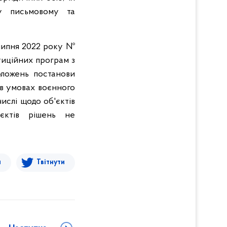
 письмовому та
 липня 2022 року №
тиційних програм з
оложень постанови
в умовах воєнного
ислі щодо об'єктів
оєктів рішень не
я
Твітнути