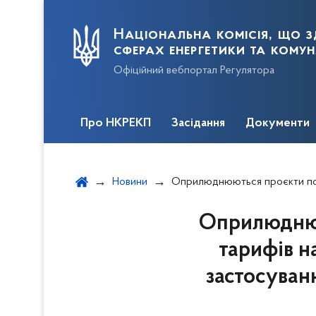
Національна комісія, що з
сферах енергетики та кому
Офіційний вебпортал Регулятора
Про НКРЕКП
Засідання
Документи
Новини
Оприлюднюються проєкти постанов щодо встановлення тарифів на послуги з розподілу електричної енергії із 
Оприлюднюю
тарифів на
застосуван