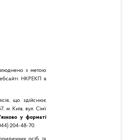
илюднено з метою
вебсайті НКРЕКП в
ісія, що здійснює
. Київ, вул. Сім’ї
’язково у форматі
044) 204-48-70.
юридичних осіб, їх