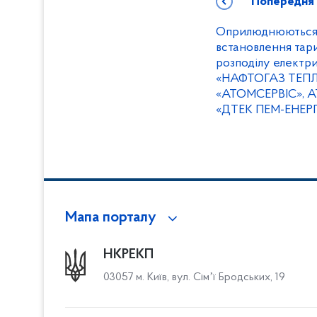
Попередня
Оприлюднюються 
встановлення тари
розподілу електри
«НАФТОГАЗ ТЕПЛ
«АТОМСЕРВІС», А
«ДТЕК ПЕМ-ЕНЕР
Мапа порталу
НКРЕКП
03057 м. Київ, вул. Сімʼї Бродських, 19