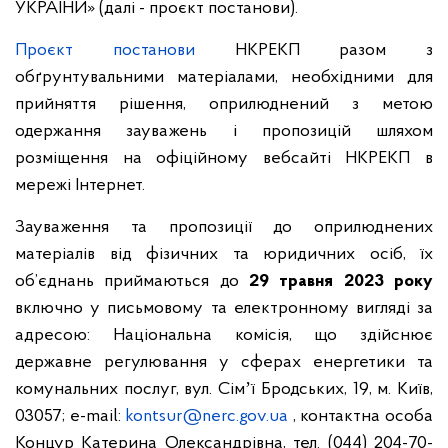
УКРАЇНИ» (далі - проєкт постанови).
Проєкт постанови
НКРЕКП разом з
обґрунтувальними матеріалами, необхідними для
прийняття рішення, оприлюднений з метою
одержання зауважень і пропозицій шляхом
розміщення на офіційному вебсайті НКРЕКП в
мережі Інтернет.
Зауваження та пропозиції до оприлюднених
матеріалів від фізичних та юридичних осіб, їх
об’єднань приймаються до
29
травня 2023
року
включно у письмовому та електронному вигляді за
адресою: Національна комісія, що здійснює
державне регулювання у сферах енергетики та
комунальних послуг, вул. Сімʼї Бродських, 19, м. Київ,
03057; e-mail:
kontsur@nerc.gov.ua
, контактна особа
Концур Катерина Олександрівна,
тел. (044) 204-70-