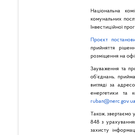
Національна ком
комунальних посл
Інвестиційної про
Проєкт постанов
прийняття рішен
розміщення на офі
Зауваження та про
об’єднань, прийм
вигляді за адрес
енергетики та ко
ruban@nerc.gov.u
Також, звертаємо 
848 з урахуванн
захисту інформац