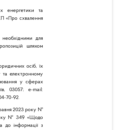
ах енергетики та
КП «Про схвалення
 необхідними для
ропозицій шляхом
юридичних осіб, їх
 та електронному
улювання у сферах
в, 03057; e-mail:
04-70-92.
травня 2023 року №
року № 349 «Щодо
а до інформації з