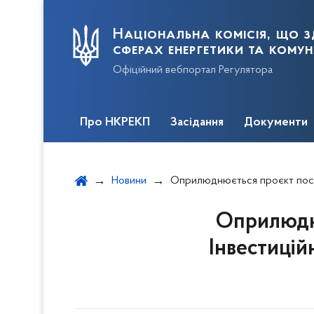
Національна комісія, що з
сферах енергетики та кому
Офіційний вебпортал Регулятора
Про НКРЕКП
Засідання
Документи
Новини
Оприлюднюється проєкт постанови щодо схвалення Інвестиційної прог
Оприлюдн
Інвестицій