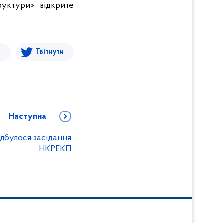
руктури» відкрите
я
Твітнути
Наступна
ідбулося засідання
НКРЕКП