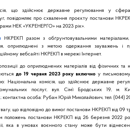
ісія, що здійснює державне регулювання у сфер
уг, повідомляє про схвалення проєкту постанови НКРЕ
грами НЕК «УКРЕНЕРГО» на 2023 рік».
и
НКРЕКП разом з обґрунтовувальними матеріалами,
ня, оприлюднені з метою одержання зауважень і п
ційному вебсайті НКРЕКП в мережі Інтернет.
позиції до оприлюднених матеріалів від фізичних та 
аються
до
19 червня 2023 року включно
у письмовому
ою: Національна комісія, що здійснює державне рег
мунальних послуг, вул. Сім’ї Бродських 19, м. Киї
a
; контактна особа: Рубан Юрій Миколайович, тел. (044) 2
увагу, що відповідно до вимог постанови НКРЕКП від 09 
ям положень постанови НКРЕКП від 26 березня 2022 
ії, яка в умовах воєнного стану може бути віднесен