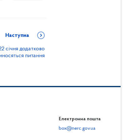
Наступна
2 січня додатково
иносяться питання
Електронна пошта
box@nerc.gov.ua