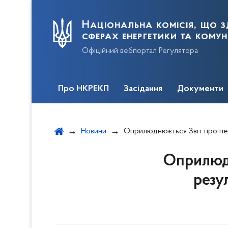
Національна комісія, що з
сферах енергетики та кому
Офіційний вебпортал Регулятора
Про НКРЕКП
Засідання
Документи
Новини
Оприлюднюється Звіт про періодичне відстеження результатив
Оприлюдн
резу