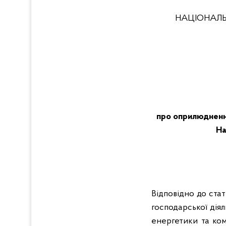
НАЦІОНАЛЬ
про оприлюднення
На
Відповідно до ста
господарської дія
енергетики та ко