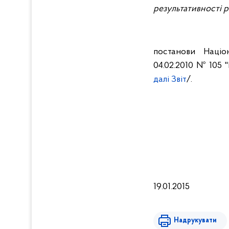
результативності р
постанови Націо
04.02.2010 № 105
далі Звіт
/.
19.01.2015
Надрукувати