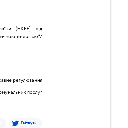
аїни (НКРЕ), від
ричною енергією"/
ржавне регулювання
комунальних послуг
я
Твітнути