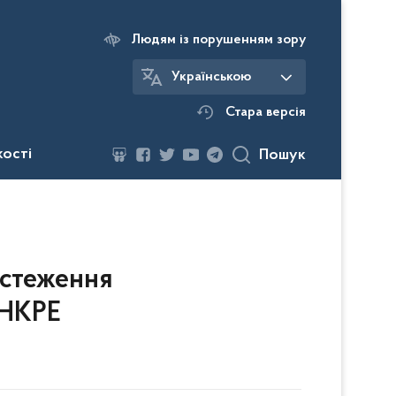
Людям із порушенням зору
Українською
Стара версія
кості
Пошук
дстеження
 НКРЕ