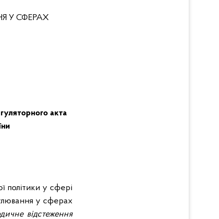
Я У СФЕРАХ
егуляторного акта
їни
ї політики у сфері
гулювання у сферах
одичне відстеження