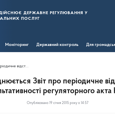
дійснює державне регулювання у
нальних послуг
Моніторинг
Державний контроль
Для громадсь
ності регуляторного акта НКРЕ
юється Звіт про періодичне ві
льтативності регуляторного акта
Опубліковано 19 січня 2015 року о 14:57