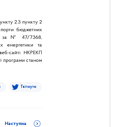
ункту 2.3 пункту 2
аспорти бюджетних
003 за № 47/7368,
ах енергетики та
веб-сайті НКРЕКП
ої програми станом
я
Твітнути
Наступна