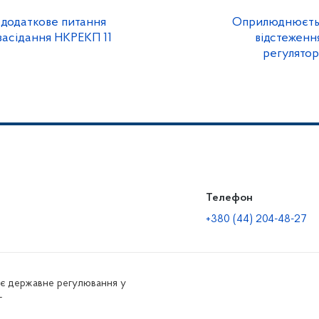
додаткове питання
Оприлюднюєтьс
засідання НКРЕКП 11
відстеженн
регулято
Телефон
+380 (44) 204-48-27
нює державне регулювання у
г