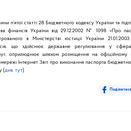
ини п’ятої статті 28 Бюджетного кодексу України та підп
тва фінансів України від 29.12.2002 № 1098 «Про п
трованого в Міністерстві юстиції України 21.01.2
ісія, що здійснює державне регулювання у сфер
луг, оприлюднює шляхом розміщення на офіційному 
 мережі Інтернет Звіт про виконання паспорта бюджетн
у (
див. тут
).
Поділитис