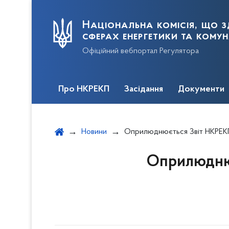
Національна комісія, що з
сферах енергетики та кому
Офіційний вебпортал Регулятора
Про НКРЕКП
Засідання
Документи
Новини
Оприлюднюється Звіт НКРЕКП про виконання паспорта бюдж
Оприлюднює