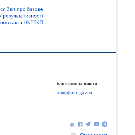
я Звіт про базове
я результативності
рного акта НКРЕКП
Електронна пошта
box@nerc.gov.ua