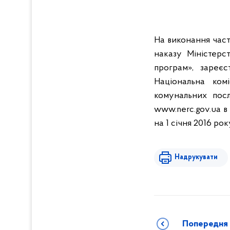
На виконання част
наказу Міністерс
програм», зареєс
Національна ком
комунальних пос
www.nerc.gov.ua в
на 1 січня 2016 рок
Надрукувати
Попередня