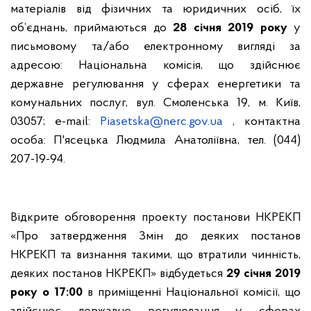
матеріалів від фізичних та юридичних осіб, їх
об’єднань, приймаються до
28 січня 2019 року
у
письмовому та/або електронному вигляді за
адресою: Національна комісія, що здійснює
державне регулювання у сферах енергетики та
комунальних послуг, вул. Смоленська 19, м. Київ,
03057; e-mail:
Piasetska@nerc.gov.ua
,
к
онтактна
особа:
П'ясецька Людмила Анатоліївна,
тел. (044)
20
7
-
19
-
94.
Відкрите обговорення проекту постанови НКРЕКП
«Про затвердження Змін до деяких постанов
НКРЕКП та визнання такими, що втратили чинність,
деяких постанов НКРЕКП» відбудеться
29 січня 2019
року
о 17:00
в приміщенні Національної комісії, що