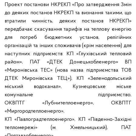
Проект постанови НКРЕКП «Про затвердження Змін
до деяких постанов НКРЕКП та визнання такими, що
втратили чинність, деяких постанов НКРЕКП»
передбачає скасування тарифів на теплову енергію
для потреб бюджетних установ, релігійних
організацій та інших споживачів (крім населення) для
наступних підприємств:
КП «Глухівський тепловий
район», ПАТ
«ДТЕК Донецькобленерго» ВП
«Миронівська ТЕС» (нова назва підприємства ТОВ
ДТЕК Миронівська ТЕЦ»), КП «Зеленодольський
міський водоканал», Кузнецовське міське
комунальне підприємство,
ОКВПТГ «Лубнитеплоенерго», ОКВПТГ
«Миргородтеплоенерго»,
КП «Павлоградтеплоенерго», КП «Південно-Західні
тепломережі» (м.
Хмельницький), ПАТ
«Полтаваобленерго»,