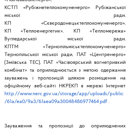
КСТП
«Рубіжнетеплокомуненерго» Рубіжанської
міської ради,
КП
«Сєвєродонецьктеплокомуненерго»,
КП
«Теплоенергетик», КП «Тепломережа»
Вугледарської міської ради,
КПТМ «Тернопільміськтеплокомуненерго»
Тернопільської міської ради,
ПАТ «Центренерго»
(Зміївська ТЕС),
ПАТ
«Часівоярський вогнетривкий
комбінат» та оприлюднюється з метою одержання
зауважень і пропозицій шляхом розміщення на
офіційному веб-сайті НКРЕКП в мережі Інтернет
http://www.nerc.gov.ua/storage/app/uploads/public
/61a/ea0/9a3/61aea09a30048486977464.pdf
.
Зауваження та пропозиції до оприлюднених