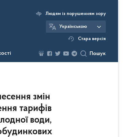
Людям із порушенням зору
Українською
Стара версія
кості
Пошук
есення змін
лення тарифів
лодної води,
ьобудинкових