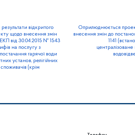
езультати відкритого
Оприлюднюється проек
кту щодо внесення змін
внесення змін до постанов
КП від 30.04.2015 № 1543
1141 (встан
ифів на послугу з
централізоване 
постачання гарячої води
водовідве
них установ, релігійних
 споживачів (крім