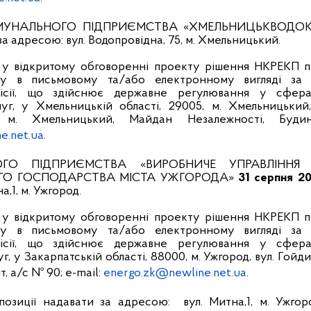
МУНАЛЬНОГО ПІДПРИЄМСТВА «ХМЕЛЬНИЦЬКВОДО
за адресою: вул. Водопровідна, 75, м. Хмельницький.
і у відкритому обговоренні проекту рішення НКРЕКП 
у в письмовому та/або електронному вигляді за
місії, що здійснює державне регулювання у сфер
уг, у Хмельницькій області, 29005, м. Хмельницький, 
 м. Хмельницький, Майдан Незалежності, Будин
e.net.ua
.
ОГО ПІДПРИЄМСТВА «ВИРОБНИЧЕ УПРАВЛІННЯ 
ГО ГОСПОДАРСТВА МІСТА УЖГОРОДА»
31 серпня 2
а,1, м. Ужгород.
і у відкритому обговоренні проекту рішення НКРЕКП 
у в письмовому та/або електронному вигляді за
місії, що здійснює державне регулювання у сфер
, у Закарпатській області, 88000, м. Ужгород, вул. Гойди,
т,
а/с № 90; e-mail:
energo.zk@newline.net.ua
.
позиції надавати за адресою: вул. Митна,1, м. Ужгор