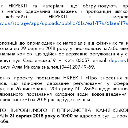
ви НКРЕКП та матеріали, що обґрунтовують при
з метою одержання зауважень і пропозицій шлях
му веб-сайті НКРЕКП в мережі
ov.ua/storage/app/uploads/public/61a/ea1/f7a/61aea1f7
позиції до оприлюднених матеріалів від фізичних та 
ються до 29 серпня 2018 року у письмовому та/або еле
ональна комісія, що здійснює державне регулювання у 
луг, вул. Смоленська,19, м. Київ, 03057; e-mail:
deptary
ачук Алла Миколаївна, тел. (044) 207-19-69.
рення проекту постанови НКРЕКП «Про внесення з
місії, що здійснює державне регулювання у сфер
уг, від 26 листопада 2015 року № 2868» щодо встано
лізованого постачання холодної води, водовідведення
их систем) на 2018 рік відбудеться для:
ОГО ВИРОБНИЧОГО ПІДПРИЄМСТВА КАМ’ЯНСЬКОЇ
АЛ»
31 серпня 2018 року о 10:00
за адресою: вул. Широка,
обл.