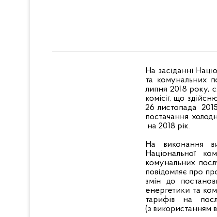
На засіданні Наці
та комунальних п
липня 2018 року, 
комісії, що здійс
26 листопада 2015
постачання холодн
на 2018 рік.
На виконання ви
Національної ко
комунальних посл
повідомляє про п
змін до постанов
енергетики та ком
тарифів на посл
(з використанням 