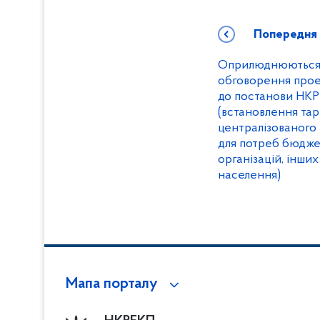
Попередня
Оприлюднюються р
обговорення прое
до постанови НКРЕ
(встановлення тар
централізованого 
для потреб бюджет
організацій, інших
населення)
Мапа порталу