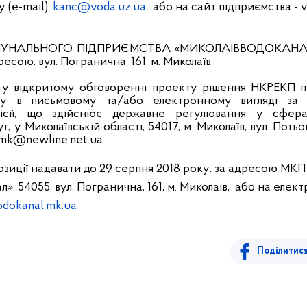
 (e-mail):
kanc@voda.uz.ua
., або на сайт підприємства -
v
ОМУНАЛЬНОГО ПІДПРИЄМСТВА «МИКОЛАЇВВОДОКАН
ресою: вул. Погранична, 161, м. Миколаїв.
і у відкритому обговоренні проекту рішення НКРЕКП 
у в письмовому та/або електронному вигляді за
місії, що здійснює державне регулювання у сфер
, у Миколаївській області, 54017, м. Миколаїв, вул. Потьо
o.mk@newline.net.ua.
озиції надавати до 29 серпня 2018 року: за адресою МКП
»: 54055, вул. Погранична, 161, м. Миколаїв, або на елек
dokanal.mk.ua
Поділитис