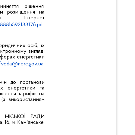
йняття рішення,
ом розміщення на
 Інтернет
a888b592133176.pd
юридичних осіб, їх
ктронному вигляді
сферах енергетики
fvoda@nerc.gov.ua
,
мін до постанови
ах енергетики та
влення тарифів на
 (з використанням
 МІСЬКОЇ РАДИ
 16, м. Кам'янське,