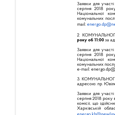
Заявки для участ
серпня 2018 рок
Національної ко
комунальних послуг
mail:
energo.dp@ne
2. КОМУНАЛЬН
року об 11:00
за ад
Заявки для участ
серпня 2018 рок
Національної ко
комунальних послуг
e-mail: energo.dp@
3. КОМУНАЛЬНО
адресою: пр. Ювіле
Заявки для участ
серпня 2018 року 
комісії, що здійс
Харківській облас
energo.kh@newline