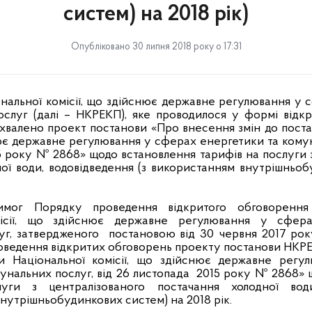
систем) на 2018 рік)
Опубліковано 30 липня 2018 року о 17:31
ональної комісії, що здійснює державне регулювання у
ослуг (далі – НКРЕКП), яке проводилося у формі відкр
схвалено проект постанови «Про внесення змін до пост
нює державне регулювання у сферах енергетики та комун
 року № 2868» щодо встановлення тарифів на послуги 
ої води, водовідведення (з використанням внутрішньо
мог Порядку проведення відкритого обговорення
місії, що здійснює державне регулювання у сфер
уг, затвердженого постановою від 30 червня 2017 р
роведення відкритих обговорень проекту постанови НКР
и Національної комісії, що здійснює державне рег
унальних послуг, від 26 листопада 2015 року № 2868»
уги з централізованого постачання холодної води
внутрішньобудинкових систем) на 2018 рік.