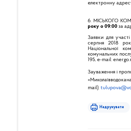
електронну адресу
6. МІСЬКОГО К
року о 09:00
за ад
Заявки для участ
серпня 2018 рок
Національної ко
комунальних послуг
195, e-mail: energ
Зауваження і проп
«Миколаївводоканал
mail):
tulupova@vo
Надрукувати