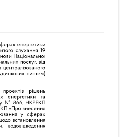
 сферах енергетики
итого слухання 19
анови Національної
альних послуг, від
з централізованого
будинкових систем)
 проектів рішень
ах енергетики та
оку № 866, НКРЕКП
ЕКП «Про внесення
улювання у сферах
 щодо встановлення
, водовідведення