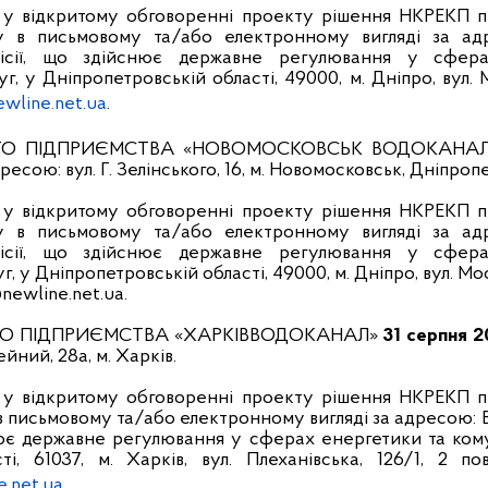
і у відкритому обговоренні проекту рішення НКРЕКП 
у в письмовому та/або електронному вигляді за адр
місії, що здійснює державне регулювання у сфер
, у Дніпропетровській області, 49000, м. Дніпро, вул. 
wline.net.ua
.
ОГО ПІДПРИЄМСТВА «НОВОМОСКОВСЬК ВОДОКАНА
ресою: вул. Г. Зелінського, 16, м. Новомосковськ, Дніпроп
і у відкритому обговоренні проекту рішення НКРЕКП 
у в письмовому та/або електронному вигляді за ад
місії, що здійснює державне регулювання у сфер
, у Дніпропетровській області, 49000, м. Дніпро, вул. Мос
newline.net.ua.
ГО ПІДПРИЄМСТВА «ХАРКІВВОДОКАНАЛ»
31 серпня 2
йний, 28а, м. Харків.
і у відкритому обговоренні проекту рішення НКРЕКП 
в письмовому та/або електронному вигляді за адресою: В
нює державне регулювання у сферах енергетики та ком
ті, 61037, м. Харків, вул. Плеханівська, 126/1, 2 пов
.net.ua
.