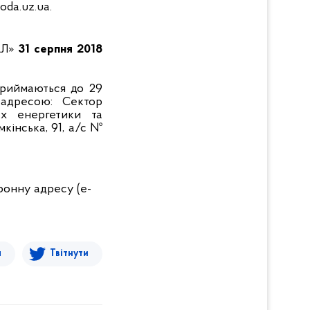
oda.uz.ua.
АЛ»
31 серпня 2018
приймаються до 29
 адресою: Сектор
ах енергетики та
мкінська, 91, а/с №
тронну адресу (e-
я
Твітнути