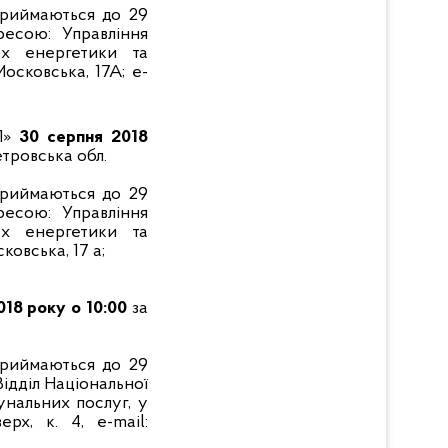
приймаються до
29
есою: Управління
ах енергетики та
Московська, 17А; e-
Л»
30 серпня 2018
етровська обл.
приймаються до
29
ресою:
Управління
ах енергетики та
ковська, 17 а;
018 року о 10:00
за
приймаються до 29
ідділ Національної
унальних послуг, у
ерх, к. 4, e-mail: