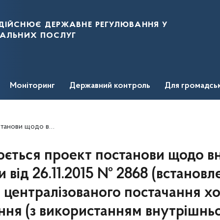
дійснює державне регулювання у
нальних послуг
Моніторинг
Державний контроль
Для громадсь
оди, водовідведення (з використанням внутрішньобудинкових систем) на 2018 рік)
ться проект постанови щодо вн
 від 26.11.2015 № 2868 (встанов
з централізованого постачання хо
ння (з використанням внутрішн