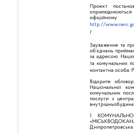
Проект постано
оприлюднюються 
офіційно
http://www.nerc.g
f
Зауваження та про
об’єднань прийма
за адресою: Наці
та комунальних пос
контактна особа: Р
Відкрите обгово
Національної ко
комунальних посл
послуги з центра
внутрішньобудинков
1. КОМУНАЛЬН
«МІСЬКВОДОКАН
Дніпропетровська 