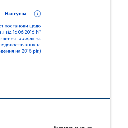
Наступна
т постанови щодо
и від 16.06.2016 №
овлення тарифів на
водопостачання та
дення на 2018 рік)