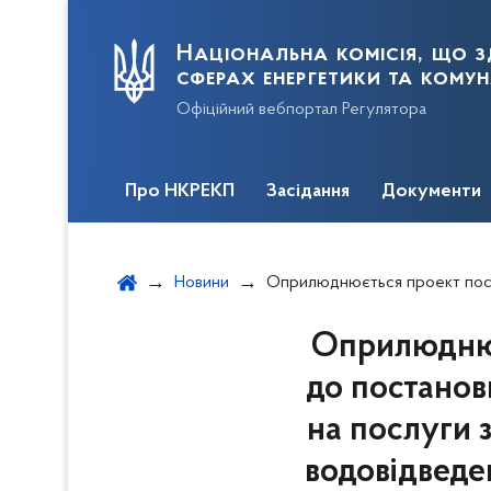
Національна комісія, що з
сферах енергетики та кому
Офіційний вебпортал Регулятора
Про НКРЕКП
Засідання
Документи
Новини
Оприлюднюється проект постанови щодо внесення змін до постанови від 26.11.2015 № 2868 (встановлення тарифів на послуги з централізованого постачання холодної в
Оприлюднює
до постанови
на послуги 
водовідведе