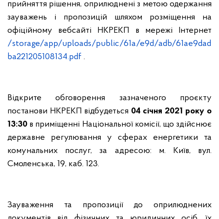
прийняття рішення, оприлюднені з метою одержання
зауважень і пропозицій шляхом розміщення на
офіційному вебсайті НКРЕКП в мережі Інтернет
/storage/app/uploads/public/61a/e9d/adb/61ae9dad
ba221205108134.pdf
.
Відкрите обговорення зазначеного проєкту
постанови НКРЕКП відбудеться
04 січня 2021 року
о
13:30
в приміщенні Національної комісії, що здійснює
державне регулювання у сферах енергетики та
комунальних послуг, за адресою: м. Київ, вул.
Смоленська, 19, каб. 123.
Зауваження та пропозиції до оприлюднених
документів
від фізичних та юридичних осіб, їх