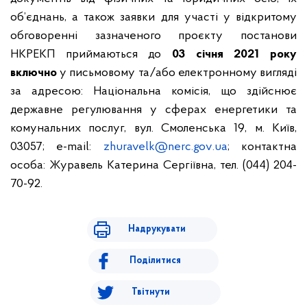
об’єднань, а також заявки для участі у відкритому
обговоренні зазначеного проєкту постанови
НКРЕКП приймаються до
03 січня 2021 року
включно
у письмовому та/або електронному вигляді
за адресою: Національна комісія, що здійснює
державне регулювання у сферах енергетики та
комунальних послуг, вул. Смоленська 19, м. Київ,
03057;
e-mail:
zhuravelk
@
nerc
.
gov
.
ua
; к
онтактна
особа: Журавель Катерина Сергіївна, тел. (044) 204-
70-92.
Надрукувати
Поділитися
Твітнути