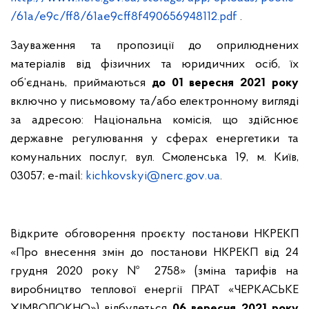
/61a/e9c/ff8/61ae9cff8f490656948112.pdf
.
Зауваження та пропозиції до оприлюднених
матеріалів від фізичних та юридичних осіб, їх
об’єднань, приймаються
до 01 вересня 2021 року
включно у письмовому та/або електронному вигляді
за адресою: Національна комісія, що здійснює
державне регулювання у сферах енергетики та
комунальних послуг, вул. Смоленська 19, м. Київ,
03057; e-mail:
kichkovskyi
@
nerc
.
gov
.
ua
.
Відкрите обговорення проєкту постанови НКРЕКП
«Про внесення змін до постанови НКРЕКП від 24
грудня 2020 року № 2758» (зміна тарифів на
виробництво теплової енергії ПРАТ «ЧЕРКАСЬКЕ
ХІМВОЛОКНО»)
відбудеться
06 вересня 2021 року