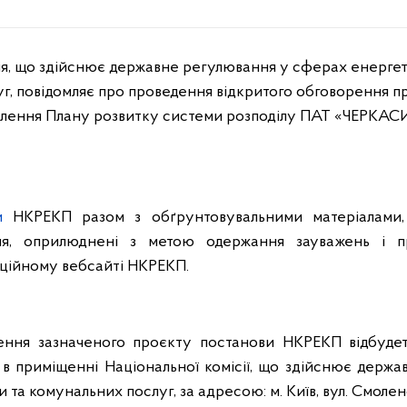
ія, що здійснює державне регулювання у сферах енергет
г, повідомляє про проведення відкритого обговорення п
лення Плану розвитку системи розподілу ПАТ «ЧЕРКА
и
НКРЕКП разом з обґрунтовувальними матеріалами,
ня, оприлюднені з метою одержання зауважень і п
ційному вебсайті НКРЕКП.
ення зазначеного проєкту постанови НКРЕКП відбуде
в приміщенні Національної комісії, що здійснює держ
та комунальних послуг, за адресою: м. Київ, вул. Смоленсь