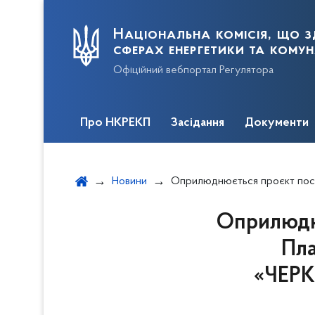
Національна комісія, що з
сферах енергетики та кому
Офіційний вебпортал Регулятора
Про НКРЕКП
Засідання
Документи
Новини
Оприлюднюється проєкт постанови щодо схвалення Плану розвитку системи розподілу ПА
Оприлюдн
Пла
«ЧЕРК