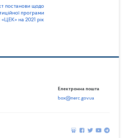
т постанови щодо
стиційної програми
«ЦЕК» на 2021 рік
Електронна пошта
box@nerc.gov.ua