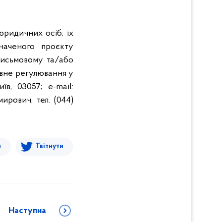
юридичних осіб, їх
значеного проєкту
исьмовому та/або
авне регулювання у
в, 03057; e-mail:
рович, тел. (044)
я
Твітнути
Наступна