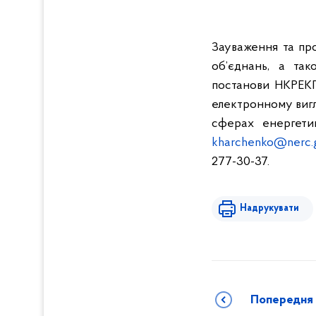
Зауваження та про
об’єднань, а так
постанови НКРЕК
електронному вигл
сферах енергетик
kharchenko@nerc.
277-30-37.
Надрукувати
Попередня