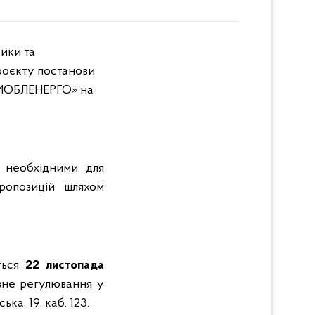
ики та
роєкту постанови
СИОБЛЕНЕРГО» на
 необхідними для
ропозицій шляхом
ться
22 листопада
авне регулювання у
ка, 19, каб. 123.