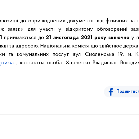
позиції до оприлюднених документів від фізичних та 
ож заявки для участі у відкритому обговоренні за
П приймаються до
21 листопада 2021 року
включно
у п
яді за адресою: Національна комісія, що здійснює держ
и та комунальних послуг, вул. Смоленська 19, м. Киї
gov.ua
; контактна особа: Харченко Владислав Володими
Поділитис