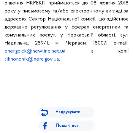
рішення НКРЕКП приймаються до 08 жовтня 2018
року у письмовому та/або електронному вигляді за
адресою: Сектор Національної комісії, що здійснює
державне регулювання у сферах енергетики та
комунальних послуг, у Черкаській області, вул.
Надпільна, 289/1, м. Черкаси,
18007
;
e
-
mail
:
energo
.
c
k
@
newline
.
net
.
ua
,
в копії
tikhonchik@nerc.gov.ua
.
Надрукувати
Поділитися