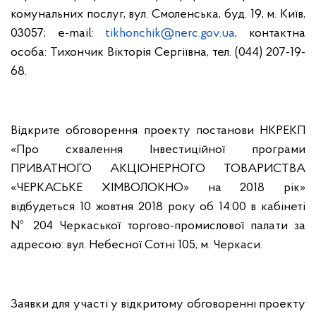
комунальних послуг, вул. Смоленська, буд. 19, м. Київ,
03057; e-mail:
tikhonchik@nerc.gov.ua
,
контактна
особа: Тихончик Вікторія Сергіївна, тел. (044) 207-19-
68.
Відкрите обговорення проекту постанови НКРЕКП
«Про схвалення Інвестиційної програми
ПРИВАТНОГО АКЦІОНЕРНОГО ТОВАРИСТВА
«ЧЕРКАСЬКЕ ХІМВОЛОКНО» на 2018 рік»
відбудеться 10 жовтня 2018 року об 14:00 в
кабінеті
№
204 Черкаської торгово-промислової палати
за
адресою:
вул
.
Небесної
Сотні 105
,
м.
Черкаси.
Заявки для участі у відкритому обговоренні проекту