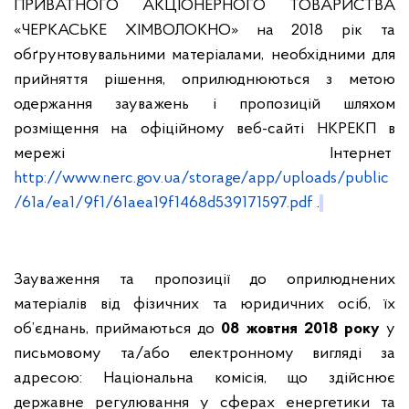
ПРИВАТНОГО АКЦІОНЕРНОГО ТОВАРИСТВА
«ЧЕРКАСЬКЕ ХІМВОЛОКНО» на 2018 рік та
обґрунтовувальними матеріалами, необхідними для
прийняття рішення, оприлюднюються з метою
одержання зауважень і пропозицій шляхом
розміщення на офіційному веб-сайті НКРЕКП в
мережі Інтернет
http://www.nerc.gov.ua/storage/app/uploads/public
/61a/ea1/9f1/61aea19f1468d539171597.pdf
.
Зауваження та пропозиції до оприлюднених
матеріалів від фізичних та юридичних осіб, їх
об’єднань, приймаються до
08 жовтня 2018 року
у
письмовому та/або електронному вигляді за
адресою: Національна комісія, що здійснює
державне регулювання у сферах енергетики та