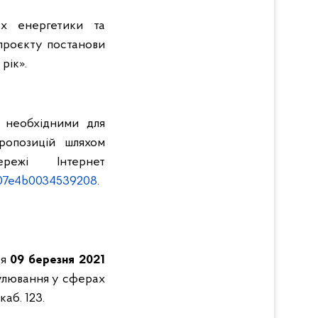
ах енергетики та
 проєкту постанови
рік».
 необхідними для
ропозицій шляхом
ежі Інтернет
707e4b0034539208.
ся
09 березня 2021
гулювання у сферах
каб. 123.