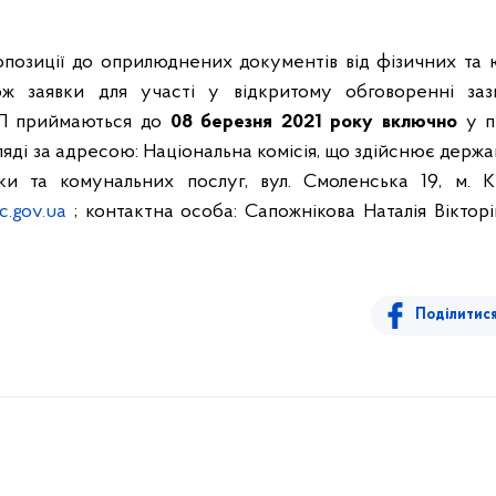
позиції до оприлюднених документів від фізичних та 
ож заявки для участі у відкритому обговоренні за
П приймаються до
08
березня 2021 року
включно
у п
яді за адресою: Національна комісія, що здійснює держ
и та комунальних послуг, вул. Смоленська 19, м. Киї
.gov.ua
; контактна особа: Сапожнікова Наталія Вікторів
Поділитис