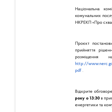
Національна ком
комунальних послу
НКРЕКП «Про схвал
Проєкт постанов
прийняття рішен
розміщення 
http://www.nerc.g
pdf
.
Відкрите обговор
року
о
13:30
в при
енергетики та комун