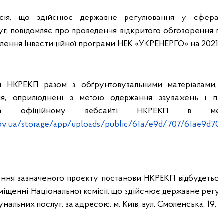
ісія, що здійснює державне регулювання у сфер
г, повідомляє про проведення відкритого обговорення
ення Інвестиційної програми НЕК «УКРЕНЕРГО» на 2021 
и НКРЕКП разом з обґрунтовувальними матеріалами,
ня, оприлюднені з метою одержання зауважень і п
на офіційному вебсайті НКРЕКП в мер
ov.ua/storage/app/uploads/public/61a/e9d/707/61ae9d
ення зазначеного проєкту постанови НКРЕКП відбудеть
міщенні Національної комісії, що здійснює державне ре
альних послуг, за адресою: м. Київ, вул. Смоленська, 19, 