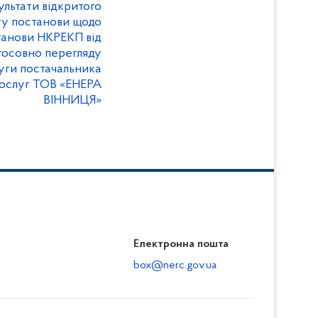
ьтати відкритого
ту постанови щодо
танови НКРЕКП від
тосовно перегляду
уги постачальника
послуг ТОВ «ЕНЕРА
ВІННИЦЯ»
Електронна пошта
box@nerc.gov.ua