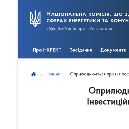
Національна комісія, що з
сферах енергетики та кому
Офіційний вебпортал Регулятора
Про НКРЕКП
Засідання
Документи
Новини
Оприлюднюється проєкт постанови щодо схвалення Інвестиційної прог
Оприлюдн
Інвестиці