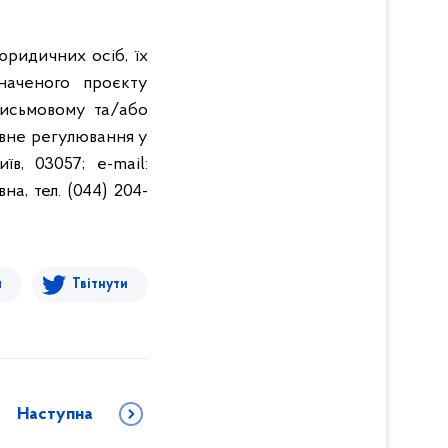
юридичних осіб, їх
значеного проєкту
исьмовому та/або
авне регулювання у
в, 03057; e-mail:
на, тел. (044) 204-
я
Твітнути
Наступна