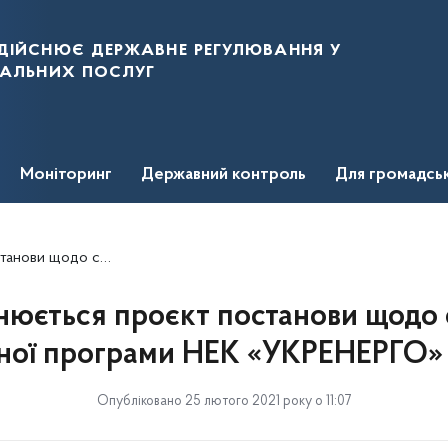
дійснює державне регулювання у
нальних послуг
Моніторинг
Державний контроль
Для громадсь
рами НЕК «УКРЕНЕРГО» на 2021 рік
юється проєкт постанови щодо 
йної програми НЕК «УКРЕНЕРГО» н
Опубліковано 25 лютого 2021 року о 11:07