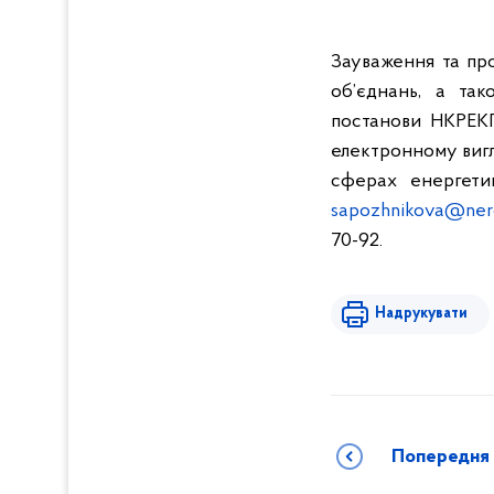
Зауваження та про
об’єднань, а так
постанови НКРЕК
електронному вигл
сферах енергетик
sapozhnikova@nerc
70-92.
Надрукувати
Попередня