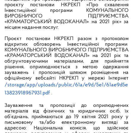
проєкту постанови НКРЕКП «Про схвалення
Інвестиційної програми
КОМУНАЛЬНОГО
ВИРОБНИЧОГО ПІДПРИЄМСТВА
«КРАМАТОРСЬКИЙ ВОДОКАНАЛ»
на 2021 рік» за
місцем надання послуг.
Проєкт постанови НКРЕКП разом з протоколом
відкритих обговорень Інвестиційної програми
КОМУНАЛЬНОГО ВИРОБНИЧОГО ПІДПРИЄМСТВА
«КРАМАТОРСЬКИЙ ВОДОКАНАЛ»
на 2021 рік та
обгрунтовуючими матеріалами, для прийняття
рішення, оприлюднюється з метою одержання
зауважень і пропозицій шляхом розміщення на
офіційному вебсайті НКРЕКП у мережі Інтернет
/storage/app/uploads/public/61a/e9d/5e1/61ae9d5e
13823918967931.pdf
.
Зауваження та пропозиції до оприлюднених
матеріалів від фізичних та юридичних осіб, їх
об’єднань, приймаються до 19 квітня 2021 року у
письмовому та/або електронному вигляді за
адресою: Національна комісія, що здійснює