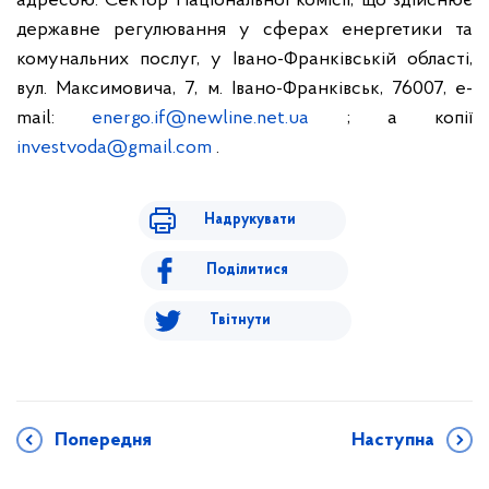
адресою: Сектор Національної комісії, що здійснює
державне регулювання у сферах енергетики та
комунальних послуг, у Івано-Франківській області,
вул. Максимовича, 7, м. Івано-Франківськ, 76007, e-
mail:
energo.if@newline.net.ua
; а копії
investvoda@gmail.com
.
Надрукувати
Поділитися
Твітнути
Попередня
Наступна