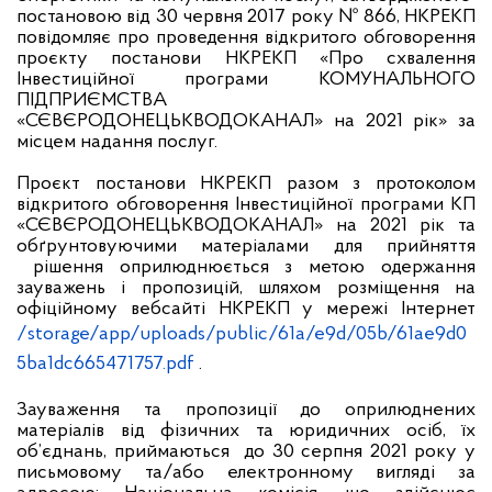
постановою від 30 червня 2017 року № 866, НКРЕКП
повідомляє про проведення відкритого обговорення
проєкту постанови НКРЕКП «Про схвалення
Інвестиційної програми КОМУНАЛЬНОГО
ПІДПРИЄМСТВА
«СЄВЄРОДОНЕЦЬКВОДОКАНАЛ»
на 2021 рік» за
місцем надання послуг.
Проєкт постанови НКРЕКП разом з протоколом
відкритого обговорення Інвестиційної програми КП
«СЄВЄРОДОНЕЦЬКВОДОКАНАЛ» на 2021 рік та
обґрунтовуючими матеріалами для прийняття
рішення оприлюднюється з метою одержання
зауважень і пропозицій, шляхом розміщення на
офіційному вебсайті НКРЕКП у мережі Інтернет
/storage/app/uploads/public/61a/e9d/05b/61ae9d0
5ba1dc665471757.pdf
.
Зауваження та пропозиції до оприлюднених
матеріалів від фізичних та юридичних осіб, їх
об’єднань, приймаються
до 30 серпня 2021 року у
письмовому та/або електронному вигляді за