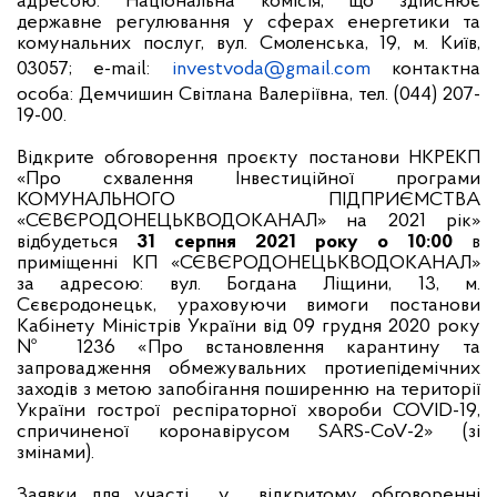
адресою: Національна комісія, що здійснює
державне регулювання у сферах енергетики та
комунальних послуг, вул. Смоленська, 19, м. Київ,
03057; e-mail:
investvoda
@
gmail
.
com
контактна
особа: Демчишин Світлана Валеріївна, тел. (044) 207-
19-00.
Відкрите обговорення проєкту постанови НКРЕКП
«Про схвалення Інвестиційної програми
КОМУНАЛЬНОГО ПІДПРИЄМСТВА
«СЄВЄРОДОНЕЦЬКВОДОКАНАЛ»
на 2021 рік
»
відбудеться
31 серпня 2021 року о 10:00
в
приміщенні КП «СЄВЄРОДОНЕЦЬКВОДОКАНАЛ»
за адресою: вул. Богдана Ліщини, 13, м.
Сєвєродонецьк, ураховуючи вимоги постанови
Кабінету Міністрів України від 09 грудня 2020 року
№ 1236 «Про встановлення карантину та
запровадження обмежувальних протиепідемічних
заходів з метою запобігання поширенню на території
України гострої респіраторної хвороби COVID-19,
спричиненої коронавірусом SARS-CoV-2» (зі
змінами).
Заявки для участі
у
відкритому обговоренні