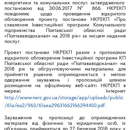
енергетики та комунальних послуг, затвердженого
постановою від 30.06.2017 № 866, НКРЕКП
повідомляє щодо проведення відкритого
обговорення проекту постанови НКРЕКП «Про
схвалення Інвестиційної програми Комунального
підприємства Полтавської обласної ради
«Полтававодоканал» на 2018 рік» за місцем надання
послуг.
Проект постанови НКРЕКП разом з протоколом
відкритого обговорення Інвестиційної програми КП
Полтавської обласної ради «Полтававодоканал» на
2018 рік та обгрунтовуючими матеріалами, для
прийняття рішення, оприлюднюється з метою
одержання зауважень і пропозицій шляхом
розміщення на офіційному веб-сайті НКРЕКП в
мережі Інтернет
http://www.nerc.gov.ua/storage/app/uploads/public
/61a/ea2/963/61aea29631662166294450.pdf
.
Зауваження та пропозиції до оприлюднених
матеріалів від фізичних та юридичних осіб, їх
об’єднань, приймаються до 27 березня 2018 року у