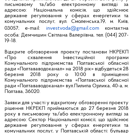
письмовому та/або електронному вигляді за
адресою: Національна комісія, що здійснює
державне регулювання у сферах енергетики та
комунальних послуг, вул. Смоленська,19, м. Київ,
03057; e-mail:
investvoda@gmail.com
контактна
особа: Демчишин Світлана Валеріївна, тел. (044) 207-
19-18.
Відкрите обговорення проекту постанови НКРЕКП
«Про схвалення Інвестиційної програми
Комунального підприємства Полтавської обласної
ради «Полтававодоканал» на 2018 рік» відбудеться 28
березня 2018 року о 10:00 в приміщенні
Комунального підприємства «Полтавської обласної
ради «Полтававодоканал» вул.Пилипа Орлика, 40-а, м.
Полтава, 36020.
Заявки для участі у відкритому обговоренні проекту
рішення НКРЕКП приймаються до 27 березня 2018
року в письмовому та/або електронному вигляді за
адресою:
Сектор Національної комісії, що здійснює
державне регулювання у сферах енергетики та
комунальних послуг, у Полтавській області: бульвар