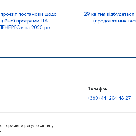
проєкт постанови щодо
29 квітня відбудетьс
иційної програми ПАТ
(продовження зас
НЕРГО» на 2020 рік
Телефон
+380 (44) 204-48-27
нює державне регулювання у
г