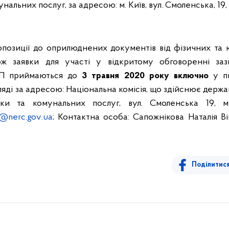
альних послуг, за адресою: м. Київ, вул. Смоленська, 19, 
опозиції до оприлюднених документів
від фізичних та 
ож заявки для участі у відкритому обговоренні за
КП приймаються до
3 травня 20
20
року
включно
у пи
ляді
за адресою: Національна комісія, що здійснює держ
ки та комунальних послуг, вул. Смоленська 19, м.
@
nerc
.
gov
.
ua
; Контактна особа: Сапожнікова Наталія Вік
Поділитис