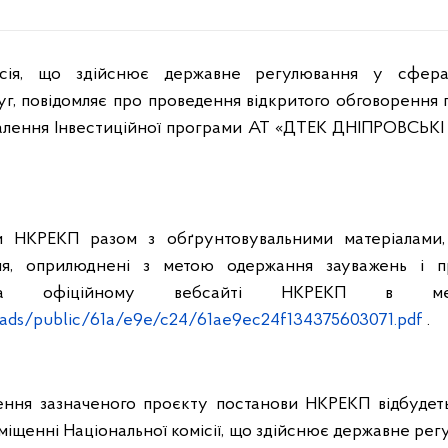
ісія, що здійснює державне регулювання у сфер
уг, повідомляє
про
проведення відкритого обговорення 
лення Інвестиційної програми
АТ «ДТЕК ДНІПРОВСЬКІ
и НКРЕКП разом з обґрунтовувальними матеріалами,
ня, оприлюднені з метою одержання зауважень і п
на офіційному вебсайті НКРЕКП в мер
ads/public/61a/e9e/c24/61ae9ec24f134375603071.pdf
.
ення зазначеного проєкту постанови НКРЕКП відбуде
міщенні Національної комісії, що здійснює державне ре