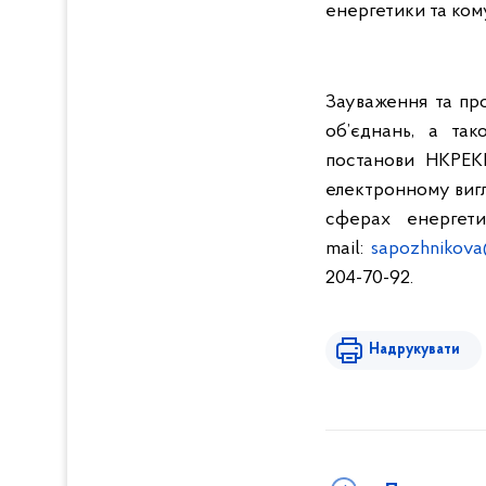
енергетики та комун
Зауваження та пр
об’єднань, а так
постанови НКРЕ
електронному виг
сферах енергети
mail:
sapozhnikova
204-70-92.
Надрукувати