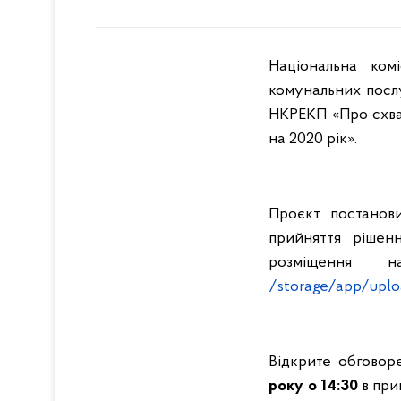
Національна ком
комунальних посл
НКРЕКП «Про схва
на 2020 рік».
Проєкт постанов
прийняття рішен
розміщення 
/storage/app/uplo
Відкрите обговор
року
о
14:30
в при