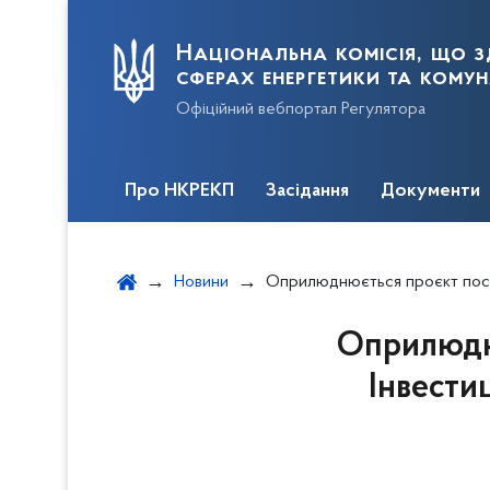
Національна комісія, що з
сферах енергетики та кому
Офіційний вебпортал Регулятора
Про НКРЕКП
Засідання
Документи
Новини
Оприлюднюється проєкт постанови щодо схвалення Інвестиційної програми АТ «ДТЕК
Оприлюдн
Інвести