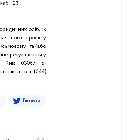
каб. 123.
юридичних осіб, їх
значеного проєкту
сьмовому та/або
авне регулювання у
 Київ, 03057; e-
торівна, тел. (044)
я
Твітнути