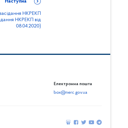
Наступна
я засідання НКРЕКП
ідання НКРЕКП від
08.04.2020)
Електронна пошта
box@nerc.gov.ua