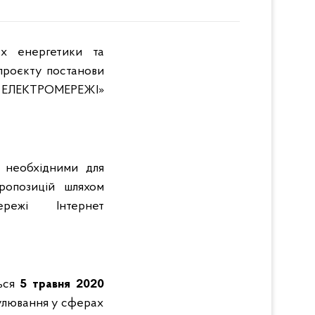
ах енергетики та
проєкту постанови
 ЕЛЕКТРОМЕРЕЖІ»
 необхідними для
ропозицій шляхом
ежі Інтернет
ться
5 травня 20
20
гулювання у сферах