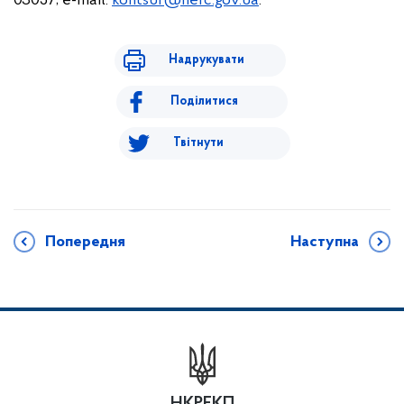
03057; e-mail:
kontsur
@nerc.gov.ua
.
Надрукувати
Поділитися
Твітнути
Попередня
Наступна