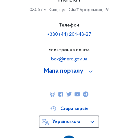
НКРЕКП
03057 м. Київ, вул. Сімʼї Бродських, 19
Телефон
+380 (44) 204-48-27
Електронна пошта
box@nerc.gov.ua
Мапа порталу
Стара версія
Українською