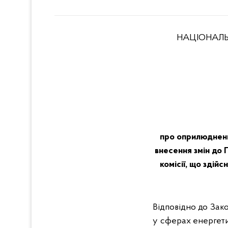
НАЦІОНАЛЬ
про оприлюдненн
внесення змін до
комісії, що зді
Відповідно до Зак
у сферах енергети