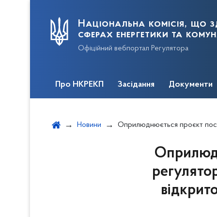
Національна комісія, що з
сферах енергетики та кому
Офіційний вебпортал Регулятора
Про НКРЕКП
Засідання
Документи
Новини
Оприлюднюється проєкт постанови, що має ознаки регуляторного акта, – зміни до Порядку проведення 
Оприлюдн
регулятор
відкрит