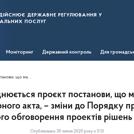
дійснює державне регулювання у
нальних послуг
Моніторинг
Державний контроль
Для громадсь
відкритого обговорення проектів рішень НКРЕКП
юється проєкт постанови, що м
ного акта, – зміни до Порядку 
ого обговорення проектів рішен
Опубліковано 30 липня 2020 року о 11:13