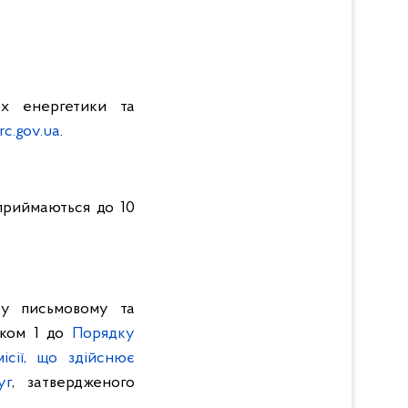
ах енергетики та
c.gov.ua
.
 приймаються до 10
 у письмовому та
тком 1 до
Порядку
ісії, що здійснює
уг
, затвердженого