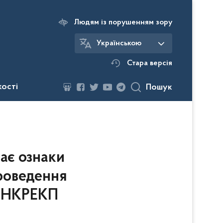
Людям із порушенням зору
Українською
Стара версія
кості
Пошук
ає ознаки
проведення
ь НКРЕКП