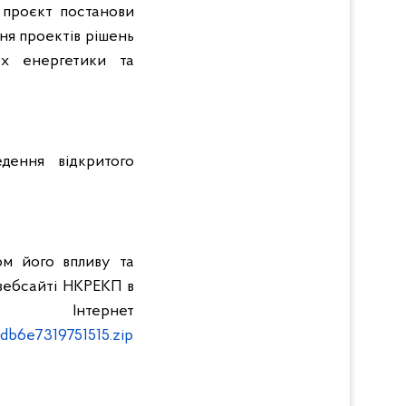
 проєкт постанови
ня проектів рішень
ах енергетики та
ення відкритого
ом його впливу та
вебсайті НКРЕКП в
нет
db6e7319751515.zip