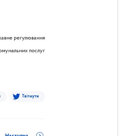
ржавне регулювання
комунальних послуг
я
Твітнути
Наступна