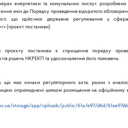
ерах енергетики та комунальних послуг, розроблено
ння змін до Порядку проведення відкритого обговорен
місії, що здійснює державне регулювання у сфер
г» (проєкт постанови).
я проєкту постанови є спрощення порядку провед
тів рішень НКРЕКП та удосконалення його положень.
, що має ознаки регуляторного акта, разом з аналіз
лицею оприлюднені шляхом розміщення на офіційному 
режі Інтер
ov.ua/storage/app/uploads/public/61a/e97/d6d/61ae97d6