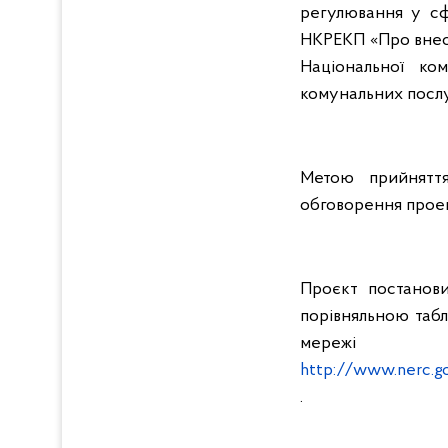
регулювання у сф
НКРЕКП «Про внесе
Національної ко
комунальних послу
Метою прийнятт
обговорення проек
Проєкт постанови
порівняльною таб
ме
http://www.nerc.g
.