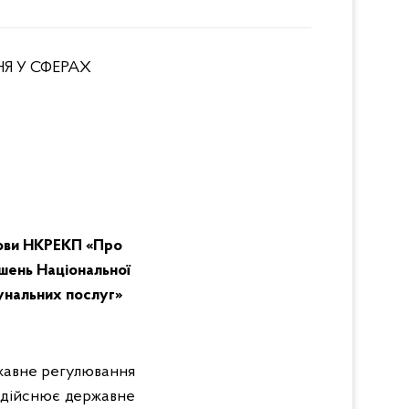
Я У СФЕРАХ
ови НКРЕКП «
Про
шень Національної
унальних послуг
»
ржавне регулювання
 здійснює державне