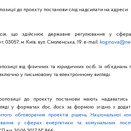
позиції до проєкту постанови слід надсилати на адреси:
ісія, що здійснює державне регулювання у сфер
 03057, м. Київ, вул. Смоленська, 19; e-mail:
koginova@ner
позиції від фізичних та юридичних осіб, їх об’єднань
включно у письмовому та електронному вигляді.
ропозиції до проєкту постанови мають надаватись
ляді у форматах doc, docx за формою згідно з дода
итого обговорення проектів рішень Національної ком
вання у сферах енергетики та комунальних посл
 від 30.06.2017 № 866.