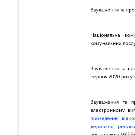
Зауваження та про
Національна ком
комунальних послуг,
Зауваження та про
серпня 2020 року 
Зауваження та п
електронному виг
проведення відкр
державне регулю
постановою НКРЕКП