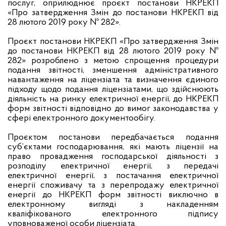
послуг, оприлюднює проєкт постанови НКРЕКП
«Про затвердження Змін до постанови НКРЕКП від
28 лютого 2019 року № 282».
Проєкт постанови НКРЕКП «Про затвердження Змін
до постанови НКРЕКП від 28 лютого 2019 року №
282» розроблено з метою спрощення процедури
подання звітності, зменшення адміністративного
навантаження на ліцензіата та визначення єдиного
підходу щодо подання ліцензіатами, що здійснюють
діяльність на ринку електричної енергії, до HKPEKП
форм звітності відповідно до вимог законодавства у
сфері електронного документообігу.
Проєктом постанови передбачається подання
суб’єктами господарювання, які мають ліцензії на
право провадження господарської діяльності з
розподілу електричної енергії, з передачі
електричної енергії, з постачання електричної
енергії споживачу та з перепродажу електричної
енергії до НКРЕКП форм звітності виключно в
електронному вигляді з накладенням
кваліфікованого електронного підпису
уповноваженої особи ліцензіата.