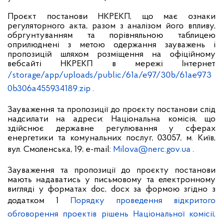
Проєкт постанови НКРЕКП, що має ознаки
регуляторного акта, разом з аналізом його впливу,
обргунтуванням та порівняльною таблицею
оприлюднені з метою одержання зауважень і
пропозицій шляхом розміщення на офіційному
вебсайті НКРЕКП в мережі Інтернет
/storage/app/uploads/public/61a/e97/30b/61ae973
0b306a455934189.zip
.
Зауваження та пропозиції до проєкту постанови слід
надсилати на адреси: Національна комісія, що
здійснює державне регулювання у сферах
енергетики та комунальних послуг, 03057, м. Київ,
вул. Смоленська, 19; e-mail:
Milova@nerc.gov.ua
.
Зауваження та пропозиції до
п
роєкту постанови
мають надаватись у письмовому та електронному
вигляді у форматах doc, docx за формою згідно з
додатком 1
Порядку проведення відкритого
обговорення проектів рішень Національної комісії,