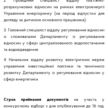
2. Провідний спеціаліст відділу платіжно-
розрахункових відносин на ринках електроенергії
Управління енергоринку (на період відпустки для
догляду за дитиною основного працівника);
3. Головний спеціаліст відділу регулювання відносин
із споживачами Департаменту із регулювання
відносин у сфері централізованого водопостачання
та водовідведення;
4. Н
ачальник відділу розвитку електричних мереж
управління інвестиційної політики та технічного
розвитку Департаменту із регулювання відносин у
сфері енергетики.
Строк
приймання документів
на участь у
конкурсному
відборі
з дня
опублікування
до 16 год.