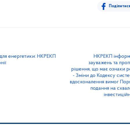
Поділитис
для енергетики: НКРЕКП
НКРЕКП інформу
нії
зауважень та проп
рішення, що має ознаки р
- Зміни до Кодексу сист
вдосконалення вимог Пор
подання на схвал
інвестицій