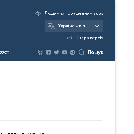
Людям із порушенням зору
Українською
Стара версія
кості
Пошук
ах енергетики та