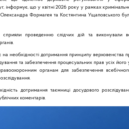
г, інформує, що у квітні 2026 року у рамках криміналь
 Олександра Формагея та Костянтина Ущаповського бул
а сприяли проведенню слідчих дій та виконували вс
ганів.
на необхідності дотримання принципу верховенства пр
дування та забезпечення процесуальних прав усіх його 
равоохоронним органам для забезпечення всебічного
озслідування.
хідність дотримання таємниці досудового розслідув
ублічних коментарів.