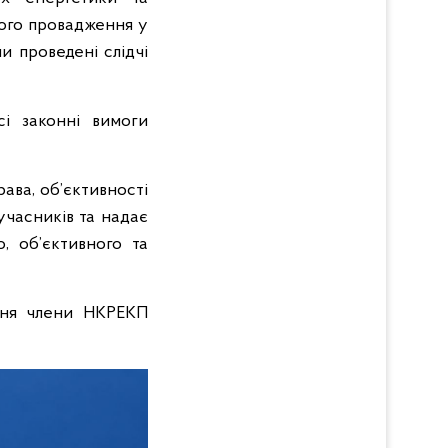
ного провадження у
и проведені слідчі
і законні вимоги
ава, об’єктивності
учасників та надає
, об’єктивного та
ання члени НКРЕКП