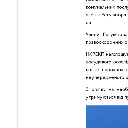
комунальних послу
членів Регулятора
дії.
Члени Регулятор
правоохоронних ор
НКРЕКП наголошує 
досудового розслі
повне сприяння п
неупередженого р
З огляду на необ
утримуються від п