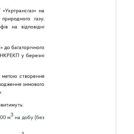
 «Укртрансгаз» на
 природного газу,
фів на відповідні
» до багаторічного
 НКРЕКП у березні
з метою створення
оходження зимового
.
овитимуть:
3
000 м
на добу (без