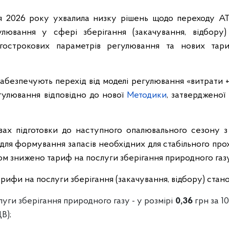
 2026 року ухвалила низку рішень щодо переходу АТ
ювання у сфері зберігання (закачування, відбору)
гострокових параметрів регулювання та нових тари
забезпечують перехід від моделі регулювання «витрати +
улювання відповідно до нової
Методики
, затвердженої
ах підготовки до наступного опалювального сезону 
для формування запасів необхідних для стабільного пр
ом знижено тариф на послуги зберігання природного газу
тарифи на послуги зберігання (закачування, відбору) стан
уги зберігання природного газу - у розмірі
0,36
грн за 1
В);