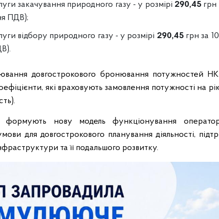
уги закачування природного газу - у розмірі
290,45
грн 
я ПДВ);
уги відбору природного газу - у розмірі
290,45
грн за 1
В).
лювання довгострокового бронювання потужностей НК
оефіцієнти, які враховують замовлення потужності на рік
ть).
я формують нову модель функціонування операто
мови для довгострокового планування діяльності, підт
нфраструктури та її подальшого розвитку.