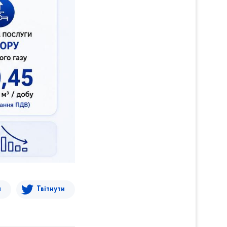
я
Твітнути