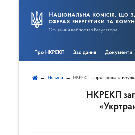
Національна комісія, що з
сферах енергетики та кому
Офіційний вебпортал Регулятора
Про НКРЕКП
Засідання
Документи
Новини
НКРЕКП запровадила стимулююче регулювання для АТ «Укртрансгаз» у 
НКРЕКП зап
«Укртран