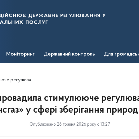
дійснює державне регулювання у
нальних послуг
Моніторинг
Державний контроль
Для громадсь
сфері зберігання природного газу
ровадила стимулююче регулюв
сгаз» у сфері зберігання природ
Опубліковано 26 травня 2026 року о 13:27