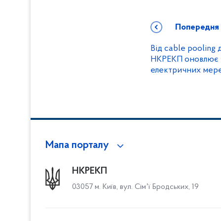
Попередня
Від cable pooling
НКРЕКП оновлює п
електричних мер
Мапа порталу
НКРЕКП
03057 м. Київ, вул. Сімʼї Бродських, 19