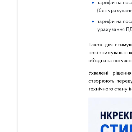
тарифи на посл
(без урахуванн
тарифи на посл
урахування ПД
Також для стиму
нові знижувальні к
об’єднана потужніс
Ухвалені рішенн
створюють переду
технічного стану і