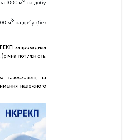
3
за 1000 м
на добу
3
000 м
на добу (без
РЕКП запровадила
 (річна потужність,
ра газосховищ та
римання належного