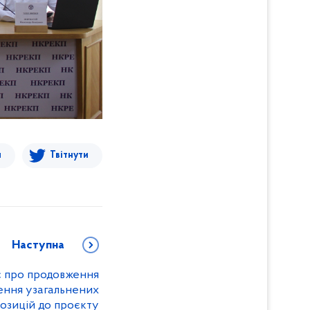
я
Твітнути
Наступна
 про продовження
ення узагальнених
позицій до проєкту