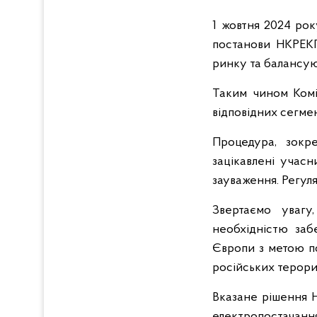
1 жовтня 2024 рок
постанови НКРЕКП
ринку та балансу
Таким чином Комі
відповідних сегме
Процедура, зокр
зацікавлені учасн
зауваження. Регуля
Звертаємо увагу
необхідністю заб
Європи з метою по
російських терори
Вказане рішення 
електропостачання