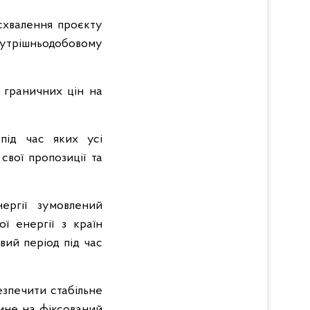
схвалення проєкту
нутрішньодобовому
 граничних цін на
під час яких усі
свої пропозиції та
ергії зумовлений
ї енергії з країн
вий період під час
зпечити стабільне
лине на фіксований