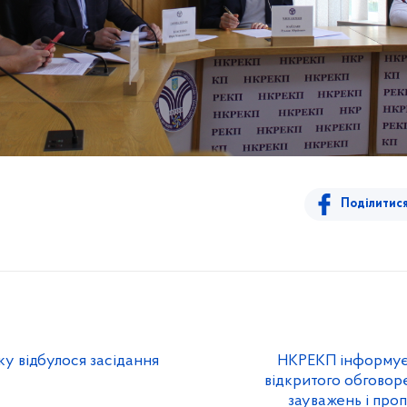
Поділитис
ку відбулося засідання
НКРЕКП інформує
відкритого обговор
зауважень і про