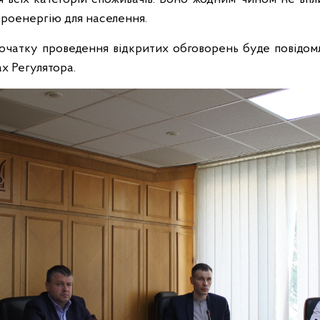
ктроенергію для населення.
початку проведення відкритих обговорень буде повідом
х Регулятора.