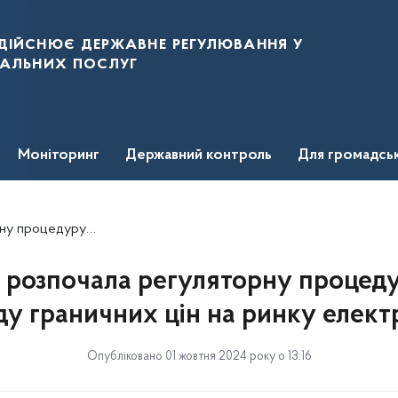
дійснює державне регулювання у
нальних послуг
Моніторинг
Державний контроль
Для громадсь
их цін на ринку електроенергії
розпочала регуляторну процед
у граничних цін на ринку елект
Опубліковано 01 жовтня 2024 року о 13:16