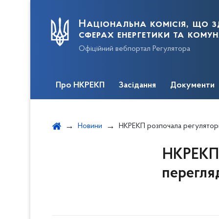
Національна комісія, що з
сферах енергетики та кому
Офіційний вебпортал Регулятора
Про НКРЕКП
Засідання
Документи
Новини
НКРЕКП розпочала регуляторну процедуру щодо перегляду граничн
НКРЕКП 
перегляд