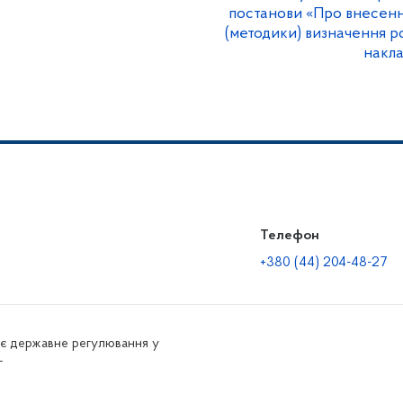
постанови «Про внесенн
(методики) визначення ро
накл
Телефон
+380 (44) 204-48-27
нює державне регулювання у
г