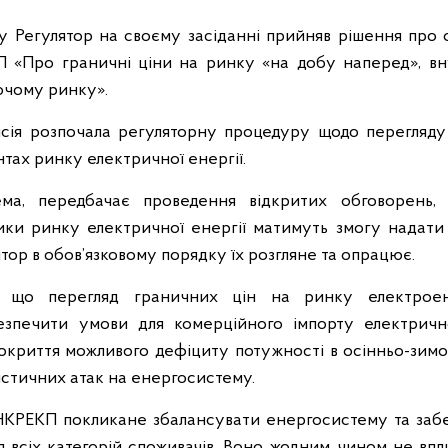
у Регулятор на своєму засіданні прийняв рішення про
 «Про граничні ціни на ринку «на добу наперед», в
ючому ринку».
сія розпочала регуляторну процедуру щодо перегляду
нтах ринку електричної енергії.
ема, передбачає проведення відкритих обговорень, 
ики ринку електричної енергії матимуть змогу надати 
тор в обов’язковому порядку їх розгляне та опрацює.
, що перегляд граничних цін на ринку електроен
езпечити умови для комерційного імпорту електрично
криття можливого дефіциту потужності в осінньо-зимо
стичних атак на енергосистему.
НКРЕКП покликане збалансувати енергосистему та забе
 всіх категорій споживачів. Воно жодним чином не вп