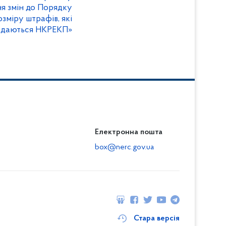
я змін до Порядку
зміру штрафів, які
адаються НКРЕКП»
Електронна пошта
box@nerc.gov.ua
Стара версія