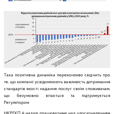
Така позитивна динаміка переконливо свідчить про
те, що компанії усвідомлюють важливість дотримання
стандартів якості надання послуг своїм споживачам,
що безумовно вітається та підтримується
Регулятором.
НКРЕКП й надалі працюватиме над удосконаленням