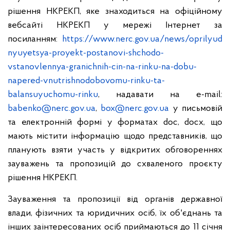
рішення НКРЕКП, яке знаходиться на офіційному
вебсайті НКРЕКП у мережі Інтернет за
посиланням:
https://www.nerc.gov.ua/news/oprilyud
nyuyetsya-proyekt-postanovi-shchodo-
vstanovlennya-granichnih-cin-na-rinku-na-dobu-
napered-vnutrishnodobovomu-rinku-ta-
balansuyuchomu-rinku
, надавати на е-mail:
babenko@nerc.gov.ua
,
box@nerc.gov.ua
у письмовій
та електронній формі у форматах doс, docx, що
мають містити інформацію щодо представників, що
планують взяти участь у відкритих обговореннях
зауважень та пропозицій до схваленого проєкту
рішення НКРЕКП.
Зауваження та пропозиції від органів державної
влади, фізичних та юридичних осіб, їх об'єднань та
інших заінтересованих осіб приймаються до 11 січня