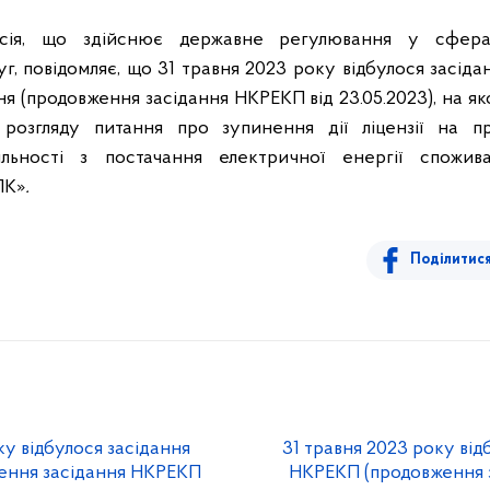
ісія, що здійснює державне регулювання у сфер
г, повідомляє, що 31 травня 2023 року відбулося засідан
ня (продовження засідання НКРЕКП від 23.05.2023), на я
 розгляду питання про зупинення дії ліцензії на п
іяльності з постачання електричної енергії спожив
ПК»
.
Поділитис
ку відбулося засідання
31 травня 2023 року від
ення засідання НКРЕКП
НКРЕКП (продовження 