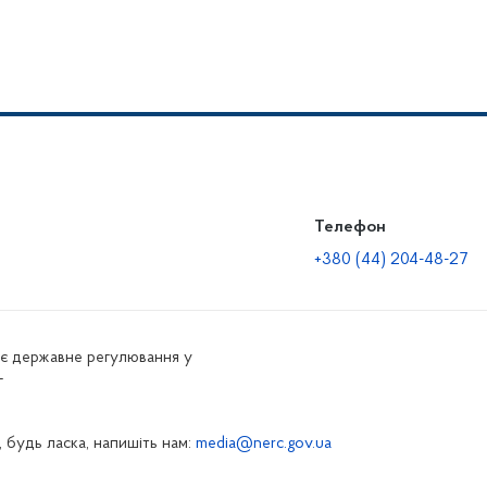
Телефон
+380 (44) 204-48-27
нює державне регулювання у
г
 будь ласка, напишіть нам:
media@nerc.gov.ua