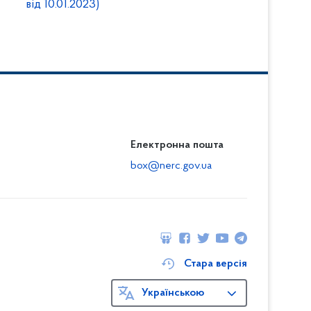
від 10.01.2023)
Електронна пошта
box@nerc.gov.ua
Стара версія
Українською