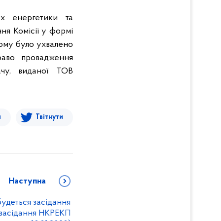
ах енергетики та
ня Комісії у формі
кому було ухвалено
раво провадження
ачу, виданої ТОВ
я
Твітнути
Наступна
будеться засідання
засідання НКРЕКП